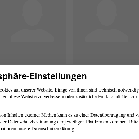
Siegfried Borgwardt
Matthias Büttner
sphäre-Einstellungen
CDU - Wahlkreis 25 (Jessen)
AfD - Landesliste
ookies auf unserer Website. Einige von ihnen sind technisch notwendi
lfen, diese Website zu verbessern oder zusätzliche Funktionalitäten zu
E
on Inhalten externer Medien kann es zu einer Datenübertragung und -v
der Datenschutzbestimmung der jeweiligen Plattformen kommen. Bitte 
mationen unsere Datenschutzerklärung.