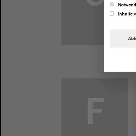
Notwend
Inhalte 
Abl
F