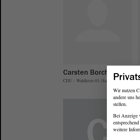
Carsten Borchert
Privat
CDU - Wahlkreis 01 (Salzwedel)
Wir nutzen C
andere uns he
stellen.
C
Bei Anzeige v
entsprechend 
weitere Infor