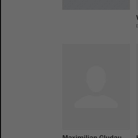
D
Maximilian Gludau