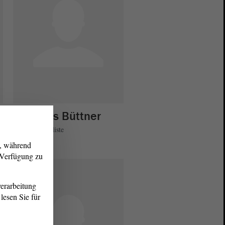
Matthias Büttner
AfD - Landesliste
g, während
r Verfügung zu
erarbeitung
lesen Sie für