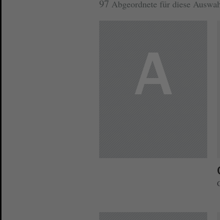
97
Abgeordnete für diese Auswah
A