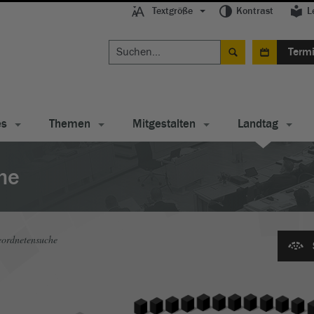
Textgröße
Kontrast
L
Term
es
Themen
Mitgestalten
Landtag
he
ordnetensuche