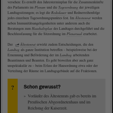
versehen: Es erstellt den Jahresterminplan für die Zusammenkünfte
des Parlaments im
Plenum
und die
Tagesordnung
der jeweiligen
Landtagssitzungen; es legt die
Rededauer
und Rednerreihenfolge
jedes einzelnen Tagesordnungspunktes fest. Im
Ältestenrat
werden
neben Immunitätsangelegenheiten unter anderem auch die
Beratungen zum
Haushaltsplan
des Landtages durchgeführt und die
Beschlussfassung für die Sitzordnung im
Plenarsaal
erarbeitet.
Der
Ältestenrat
erwirkt zudem Entscheidungen, die den
Landtag
als ganze Institution betreffen – beispielsweise bei der
Ernennung und Beförderung der im
Landtag
arbeitenden
Beamtinnen und Beamten. Es geht bisweilen aber auch ganz
unspektakulär zu – beim Erlass der Hausordnung etwa oder der
Verteilung der Räume im Landtagsgebäude auf die Fraktionen.
Schon gewusst?
Vorläufer des Ältestenrats gab es bereits im
Preußischen Abgeordnetenhaus und im
Reichstag der Kaiserzeit.