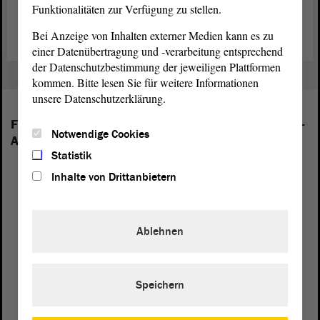
Funktionalitäten zur Verfügung zu stellen.
Geschäftsordnung des Landtags (PDF; 402.86 KB)
Bei Anzeige von Inhalten externer Medien kann es zu
einer Datenübertragung und -verarbeitung entsprechend
der Datenschutzbestimmung der jeweiligen Plattformen
kommen. Bitte lesen Sie für weitere Informationen
unsere Datenschutzerklärung.
Folgende Fraktionen sind im Landtag von Sachsen-
Notwendige Cookies
Anhalt vertreten:
Statistik
Inhalte von Drittanbietern
Ablehnen
Speichern