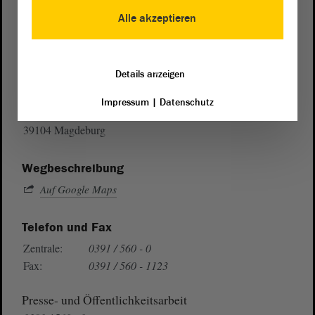
Alle akzeptieren
Postanschrift
Details anzeigen
von Sachsen-Anhalt
Landtag
Impressum
|
Datenschutz
Domplatz 6–9
39104 Magdeburg
Wegbeschreibung
Auf Google Maps
Telefon und Fax
Zentrale:
0391 / 560 - 0
Fax:
0391 / 560 - 1123
Presse- und Öffentlichkeitsarbeit