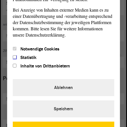
Studium Wirtschaftspsychologie und Betriebswirtschaftslehre,
Abschluss Bachelor of Arts
Bei Anzeige von Inhalten externer Medien kann es zu
einer Datenübertragung und -verarbeitung entsprechend
der Datenschutzbestimmung der jeweiligen Plattformen
seit 2014
kommen. Bitte lesen Sie für weitere Informationen
unsere Datenschutzerklärung.
Selbständiger Unternehmer mit einer Firma im Bereich Marketing
Notwendige Cookies
2015
Statistik
Managementschulung in Peking, China
Inhalte von Drittanbietern
Politische und gesellschaftliche Funktionen
Ablehnen
Mitglied im Kreistag des Landkreises Stendal
Speichern
Landesvorstandsmitglied im AfD-Landesvorstand Sachsen-Anhalt