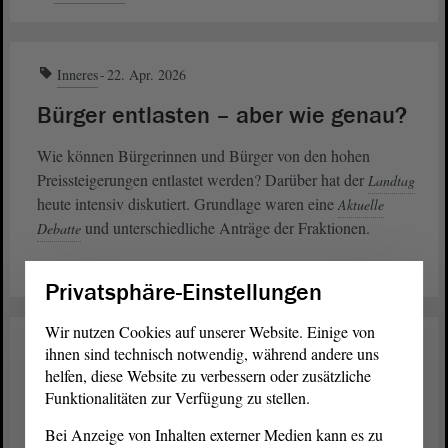
Inneres
22. Apr. 2026
Bürger entlasten – aber wie genau?
Wie können Bürgerinnen und Bürger von den hohen
Preissteigerungen entlastet werden? Darüber hat der
Landtag
heute intensiv diskutiert. Grundlage waren eine
Aktuelle
und unterschiedliche Anträge der Fraktionen.
Debatte
weiterlesen
Privatsphäre-Einstellungen
Wir nutzen Cookies auf unserer Website. Einige von
Inneres
07. Apr. 2026
ihnen sind technisch notwendig, während andere uns
helfen, diese Website zu verbessern oder zusätzliche
Mehr Beratungsbedarf zu DDR-
Funktionalitäten zur Verfügung zu stellen.
Unrecht
Bei Anzeige von Inhalten externer Medien kann es zu