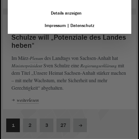
Details anzeigen
Inneres
04. März 2026
Impressum
|
Datenschutz
Schulze will „Potenziale des Landes
heben“
Im März-
des Landtags von Sachsen-Anhalt hat
Plenum
Sven Schulze eine
mit
Ministerpräsident
Regierungserklärung
dem Titel „Unsere Heimat Sachsen-Anhalt stärker machen
‒ mit mehr Wachstum, mehr Sicherheit und mehr
Gerechtigkeit“ abgehalten.
weiterlesen
1
2
3
27