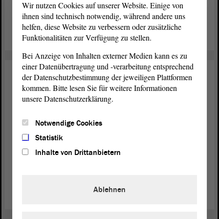
Henning von Tresckow. Im Beisein seines Enkels wurde
Wir nutzen Cookies auf unserer Website. Einige von
ihnen sind technisch notwendig, während andere uns
seiner und des Attentats gedacht.
helfen, diese Website zu verbessern oder zusätzliche
weiterlesen
Funktionalitäten zur Verfügung zu stellen.
Bei Anzeige von Inhalten externer Medien kann es zu
einer Datenübertragung und -verarbeitung entsprechend
Landtag
07. Juli 2026
der Datenschutzbestimmung der jeweiligen Plattformen
kommen. Bitte lesen Sie für weitere Informationen
Offene Führungen durch den
unsere Datenschutzerklärung.
Landtag
Notwendige Cookies
Der
von Sachsen-Anhalt bietet einmal im Monat
Landtag
Statistik
eine offene Führung an. Am ersten Donnerstag im Monat
können insbesondere Einzelbesuchende von der
Inhalte von Drittanbietern
Möglichkeit Gebrauch machen, das Landtagsgebäude in
Magdeburg kennenzulernen.
Ablehnen
weiterlesen