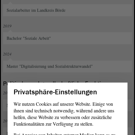
Sozialarbeiter im Landkreis Börde
2019
Bachelor "Soziale Arbeit"
2024
Master "Digitalisierung und Sozialstrukturwandel"
Politische und gesellschaftliche Funktionen
Privatsphäre-Einstellungen
2016 bis 2022
Wir nutzen Cookies auf unserer Website. Einige von
Mitglied im Vorstand JU Börde
ihnen sind technisch notwendig, während andere uns
helfen, diese Website zu verbessern oder zusätzliche
2018 bis 2021
Funktionalitäten zur Verfügung zu stellen.
Beisitzer im Vorstand des Stadtverbands Haldensleben (aktuell
Bei Anzeige von Inhalten externer Medien kann es zu