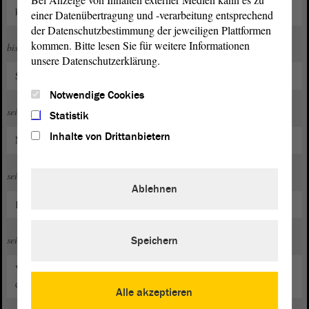
kooptiert im Stadtverband Haldensleben)
einer Datenübertragung und -verarbeitung entsprechend
der Datenschutzbestimmung der jeweiligen Plattformen
kommen. Bitte lesen Sie für weitere Informationen
bis 2021
unsere Datenschutzerklärung.
Stadtrat in Haldensleben
Notwendige Cookies
seit 2021
Statistik
Inhalte von Drittanbietern
Mitglied des Landtags
seit 2023
Ablehnen
Kreisvorsitzender der CDU Börde
seit 2024
Speichern
Verbandsgemeinderat in der VG Flechtingen Fraktionsvorsitzender der
dortigen CDU-SPD-
, Mitglied im Sozialausschuss
Fraktion
Alle akzeptieren