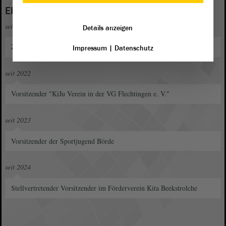
Ehrenamt
seit 2016
Details anzeigen
Zweiter Vorsitzender "HSV Haldensleben e. V."
Impressum
|
Datenschutz
seit 2022
Vorsitzender "KiJu Verein in der VG Flechtingen e. V."
seit 2023
Vorsitzender der Sportjugend Börde
seit 2024
Stellvertretender Vorsitzender im Förderverein Kita Beekstrolche