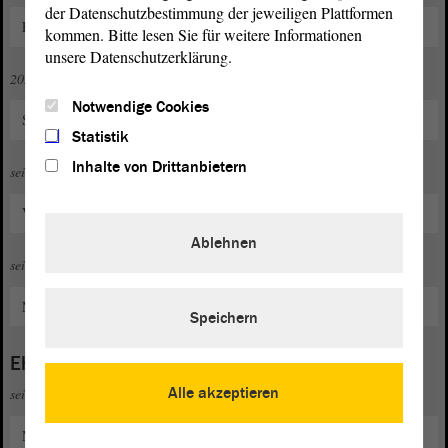
der Datenschutzbestimmung der jeweiligen Plattformen
Fraktionsvorsitzender der CDU-Stadtratsfraktion
kommen. Bitte lesen Sie für weitere Informationen
unsere Datenschutzerklärung.
2020 bis 2022
Notwendige Cookies
Stellvertretender Vorsitzender im CDU-Kreisverband Salzland
Statistik
Inhalte von Drittanbietern
seit 2022
Vorsitzender im CDU-Kreisverband Salzland
Ablehnen
seit 2024
Mitglied im Kreistag des Salzlandkreises
Speichern
Ehrenamt
Alle akzeptieren
seit 2011
Mitglied im Förderverein des Martinszentrums Bernburg