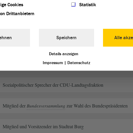
Jugendpolitischer Sprecher der CDU-Landtagsfraktion
ige Cookies
Statistik
von Drittanbietern
Vorsitzender CDU-Kreistagsfraktion Jerichower Land
ehnen
Speichern
Alle akze
Mitglied der
zur Wahl des Bundespräsidenten
Bundesversammlung
Details anzeigen
Impressum
|
Datenschutz
Stellvertretender Vorsitzender der CDU-Landtagsfraktion
Sozialpolitischer Sprecher der CDU-Landtagsfraktion
Mitglied der
zur Wahl des Bundespräsidenten
Bundesversammlung
Mitglied und Vorsitzender im Stadtrat Burg