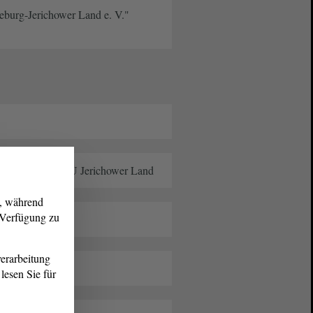
burg-Jerichower Land e. V."
sitzender der CDU Jerichower Land
g, während
r Verfügung zu
erarbeitung
lesen Sie für