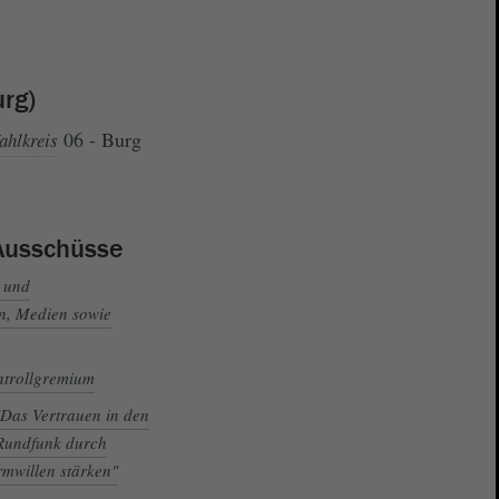
rg)
06 - Burg
ahlkreis
Ausschüsse
- und
n, Medien sowie
ntrollgremium
Das Vertrauen in den
 Rundfunk durch
mwillen stärken"