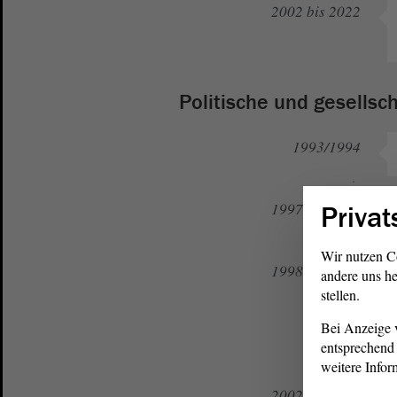
2002 bis 2022
Politische und gesellsc
1993/1994
1997 bis 2016
Privat
Wir nutzen C
1998 bis 2006
andere uns he
stellen.
Bei Anzeige v
seit 1999
entsprechend 
weitere Infor
2002 bis 2006