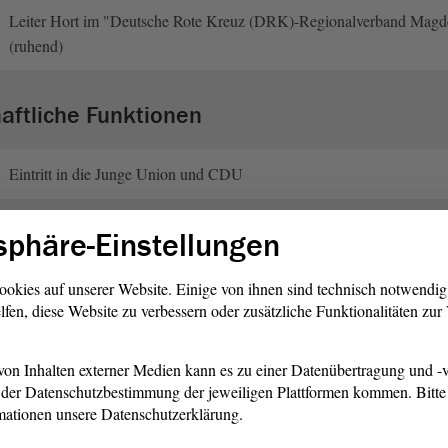
Leiter Hort im "Deutsche Rote Kreuz (DRK)-Regionalverband Magde
(ruhend)
haftliche Funktionen
Eintritt in die Junge Union und CDU
sphäre-Einstellungen
Vorsitzender CDU-Stadtverband Burg und stellvertretender Kreisvor
ookies auf unserer Website. Einige von ihnen sind technisch notwendi
lfen, diese Website zu verbessern oder zusätzliche Funktionalitäten zu
Landesvorsitzender Junge Union Sachsen-Anhalt
on Inhalten externer Medien kann es zu einer Datenübertragung und -v
Mitglied im Kreistag Jerichower Land
der Datenschutzbestimmung der jeweiligen Plattformen kommen. Bitte 
mationen unsere Datenschutzerklärung.