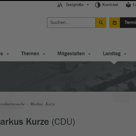
Textgröße
Kontrast
L
Term
es
Themen
Mitgestalten
Landtag
ordnetensuche
Markus Kurze
(CDU)
arkus Kurze