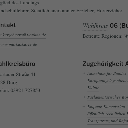
glied des Landtags
ndschullehrer, Staatlich anerkannter Erzieher, Horterzieher
ntakt
Wahlkreis
06 (Bu
mkurzebuero@t-online.de
Betreute Regionen:
W
www.markuskurze.de
hlkreisbüro
Zugehörigkeit 
Ausschuss für Bundes
artauer Straße 41
Europaangelegenheite
88 Burg
Kultur
efon: 03921 727853
Parlamentarisches Ko
Enquete-Kommission "
öffentlich-rechtlichen
Transparenz und Refor