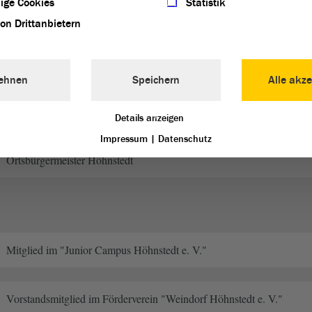
ige Cookies
Statistik
Mitglied im CDU-Ortsverband Westlicher Saalekreis
von Drittanbietern
Ortschaftsrat Höhnstedt
ehnen
Speichern
Alle akze
Gemeinderat Salzatal
Details anzeigen
Impressum
|
Datenschutz
Ortsbürgermeister Höhnstedt
Mitglied im "Junior Campus Höhnstedt e. V."
Vorstandsmitglied im Förderverein "Weindorf Höhnstedt e. V."