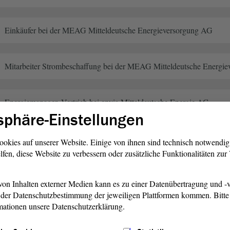
Einkäufer bei der MEAG Mitteldeutsche Energieversorgung AG
Mitarbeiter Strombeschaffung bei der MEAG Mitteldeutsche Energi
Energiemanager, Vertrieb bei envia Mitteldeutsche Energie AG
sphäre-Einstellungen
Kommunalbetreuer bei envia Mitteldeutsche Energie AG
ookies auf unserer Website. Einige von ihnen sind technisch notwendi
lfen, diese Website zu verbessern oder zusätzliche Funktionalitäten zu
Kommunalbetreuer bei MITNETZ Strom GmbH (ruhend)
on Inhalten externer Medien kann es zu einer Datenübertragung und -v
der Datenschutzbestimmung der jeweiligen Plattformen kommen. Bitte 
mationen unsere Datenschutzerklärung.
haftliche Funktionen