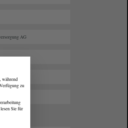
eversorgung AG
g, während
r Verfügung zu
erarbeitung
lesen Sie für