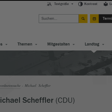
Textgröße
Kontrast
L
Term
es
Themen
Mitgestalten
Landtag
ordnetensuche
Michael Scheffler
(CDU)
ichael Scheffler