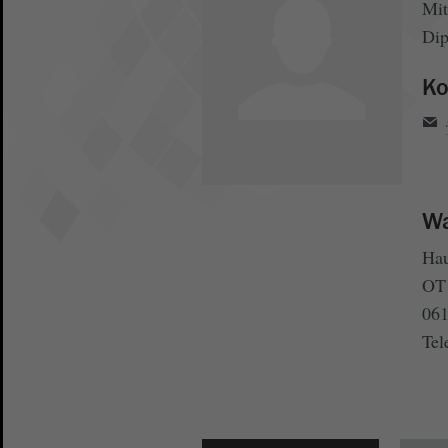
Mit
Di
Ko
Wa
Hau
OT 
061
Tel