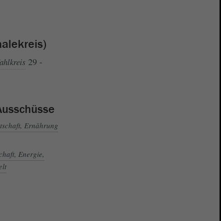
alekreis)
29 -
ahlkreis
Ausschüsse
tschaft, Ernährung
haft, Energie,
lt