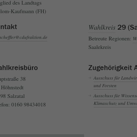
glied des Landtags
plom-Kaufmann (FH)
ntakt
Wahlkreis
29 (Sa
scheffler@cdufraktion.de
Betreute Regionen:
W
Saalekreis
hlkreisbüro
Zugehörigkeit 
Ausschuss für Landwir
ptstraße 38
und Forsten
Höhnstedt
98 Salzatal
Ausschuss für Wissensc
Klimaschutz und Umwe
efon: 0160 98434018