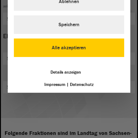
Ablehnen
seit 2024
Stellvertretender Kreistagsvorsitzender des Kreistages Börde
Speichern
Ehrenamt
Alle akzeptieren
Mitglied im "Volksbund Deutsche Kriegsgräberfürsorge e. V."
Details anzeigen
Impressum
|
Datenschutz
Mitglied im "Kinderförderverein Wolmirstedt e. V."
Folgende Fraktionen sind im Landtag von Sachsen-