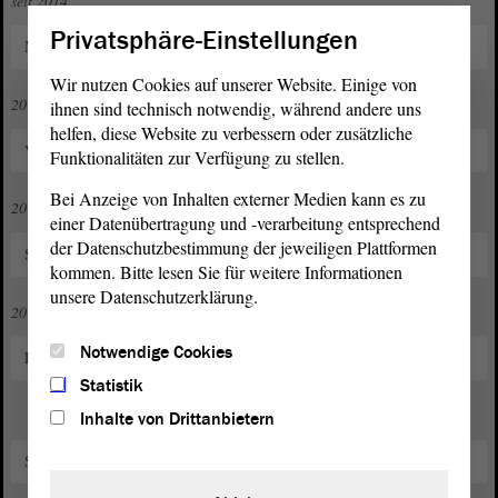
seit 2014
Privatsphäre-Einstellungen
Mitglied in der AfD
Wir nutzen Cookies auf unserer Website. Einige von
2016 bis 2017 und 2023
ihnen sind technisch notwendig, während andere uns
helfen, diese Website zu verbessern oder zusätzliche
Vorsitzender der AfD Börde
Funktionalitäten zur Verfügung zu stellen.
Bei Anzeige von Inhalten externer Medien kann es zu
2017 bis 2023
einer Datenübertragung und -verarbeitung entsprechend
der Datenschutzbestimmung der jeweiligen Plattformen
Stellvertretender Kreisvorsitzender der AfD Börde
kommen. Bitte lesen Sie für weitere Informationen
unsere Datenschutzerklärung.
2019 bis 2024
Notwendige Cookies
Fraktionsvorsitz in der AfD-Stadtratsfraktion Wolmirstedt
Statistik
Inhalte von Drittanbietern
Stadtratsvorsitzender der Stadt Wolmirstedt