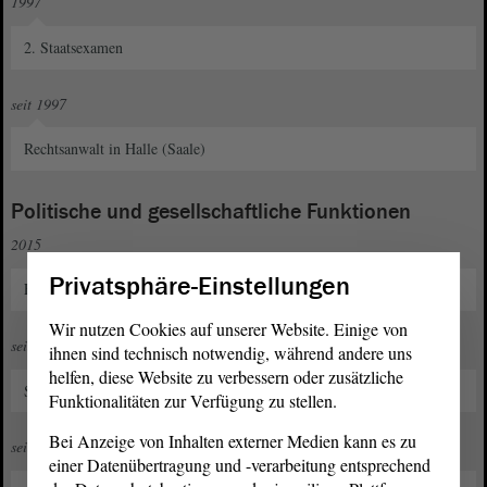
1997
2. Staatsexamen
seit 1997
Rechtsanwalt in Halle (Saale)
Politische und gesellschaftliche Funktionen
2015
Privatsphäre-Einstellungen
Eintritt in die FDP und in den Kreisverband Halle
Wir nutzen Cookies auf unserer Website. Einige von
seit 2017
ihnen sind technisch notwendig, während andere uns
helfen, diese Website zu verbessern oder zusätzliche
Stellvertretender Kreisvorsitzender im Kreisverband Halle
Funktionalitäten zur Verfügung zu stellen.
Bei Anzeige von Inhalten externer Medien kann es zu
seit 2017
einer Datenübertragung und -verarbeitung entsprechend