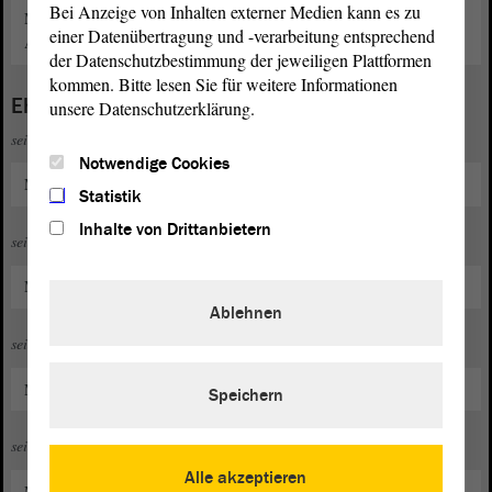
Bei Anzeige von Inhalten externer Medien kann es zu
Mitglied im geschäftsführenden Landesvorstand der FDP Sachsen-
einer Datenübertragung und -verarbeitung entsprechend
Anhalt
der Datenschutzbestimmung der jeweiligen Plattformen
kommen. Bitte lesen Sie für weitere Informationen
Ehrenamt
unsere Datenschutzerklärung.
seit 2000
Notwendige Cookies
Mitglied in der Jägerschaft Hettstedt e.V.
Statistik
Inhalte von Drittanbietern
seit 2020
Mitglied im "Heimatverein der Stadt Hettstedt e. V."
Ablehnen
seit 2020
Mitglied im Verein "Mansfelder Bergwerksbahn"
Speichern
seit 2021
Alle akzeptieren
Mitglied im Verein "Netzwerk Stadt-Land"