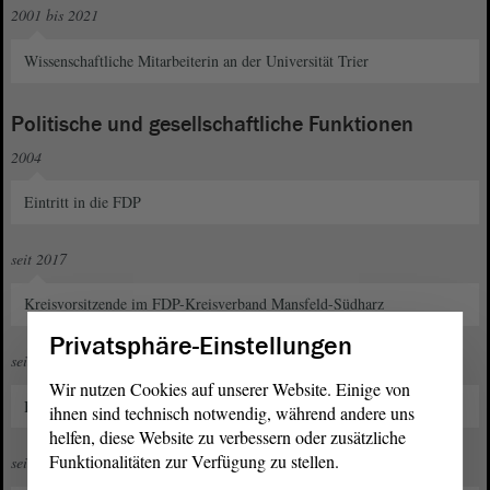
2001 bis 2021
Wissenschaftliche Mitarbeiterin an der Universität Trier
Politische und gesellschaftliche Funktionen
2004
Eintritt in die FDP
seit 2017
Kreisvorsitzende im FDP-Kreisverband Mansfeld-Südharz
Privatsphäre-Einstellungen
seit 2017
Wir nutzen Cookies auf unserer Website. Einige von
Beisitzerin im FDP-Landesvorstand Sachsen-Anhalt
ihnen sind technisch notwendig, während andere uns
helfen, diese Website zu verbessern oder zusätzliche
Funktionalitäten zur Verfügung zu stellen.
seit 2021