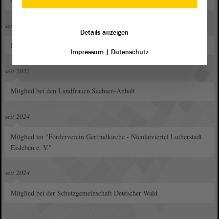
seit 2021
Details anzeigen
Mitglied im Verein "Unser Wald e.V."
Impressum
|
Datenschutz
seit 2022
Mitglied bei den Landfrauen Sachsen-Anhalt
seit 2024
Mitglied im "Förderverein Gertrudkirche - Nicolaiviertel Lutherstadt
Eisleben e. V."
seit 2024
Mitglied bei der Schutzgemeinschaft Deutscher Wald