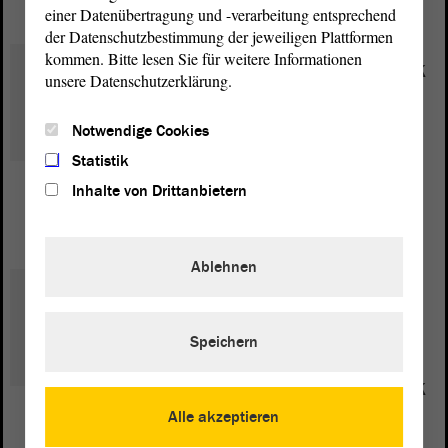
einer Datenübertragung und -verarbeitung entsprechend
der Datenschutzbestimmung der jeweiligen Plattformen
kommen. Bitte lesen Sie für weitere Informationen
Innenpolitik, Kommunalpolitik
unsere Datenschutzerklärung.
und Kommunalfinanzen,
Bevölkerungsschutz -
Notwendige Cookies
Feuerwehr, Rettungs- dienst,
Statistik
Zivil- und Katastrophenschutz
Inhalte von Drittanbietern
Andreas Henke
Ablehnen
Landesentwicklung,
Verkehrspolitik (ÖPNV),
Speichern
Stadtentwicklung/
Stadtumbau, Wohnungspolitik
(Mieten)
Alle akzeptieren
Guido Henke