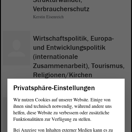
Verbraucherschutz
Kerstin Eisenreich
Wirtschaftspolitik, Europa-
und Entwicklungspolitik
(internationale
Zusammenarbeit), Tourismus,
Religionen/Kirchen
Wulf Gallert
Privatsphäre-Einstellungen
Wir nutzen Cookies auf unserer Website. Einige von
Kulturpolitik, Medienpolitik
ihnen sind technisch notwendig, während andere uns
(Rundfunk),
helfen, diese Website zu verbessern oder zusätzliche
Funktionalitäten zur Verfügung zu stellen.
Parlamentsreform
Bei Anzeige von Inhalten externer Medien kann es zu
Stefan Gebhardt