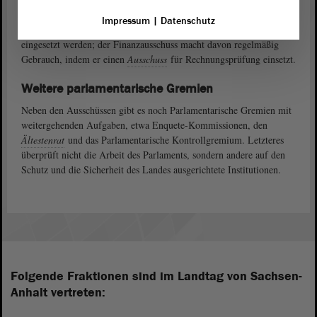
elf ständige Ausschüsse. Es können ergänzend zeitweilige
Impressum
|
Datenschutz
Ausschüsse einberufen werden. Zusätzlich können Unterausschüsse
eingesetzt werden; der Finanzausschuss macht davon regelmäßig
Gebrauch, indem er einen
Ausschuss
für Rechnungsprüfung einsetzt.
Weitere parlamentarische Gremien
Neben den Ausschüssen gibt es noch Parlamentarische Gremien mit
weitergehenden Aufgaben, etwa Enquete-Kommissionen, den
Ältestenrat
und das Parlamentarische Kontrollgremium. Letzteres
überprüft nicht die Arbeit des Parlaments, sondern andere auf den
Schutz und die Sicherheit des Landes ausgerichtete Institutionen.
Folgende Fraktionen sind im Landtag von Sachsen-
Anhalt vertreten: