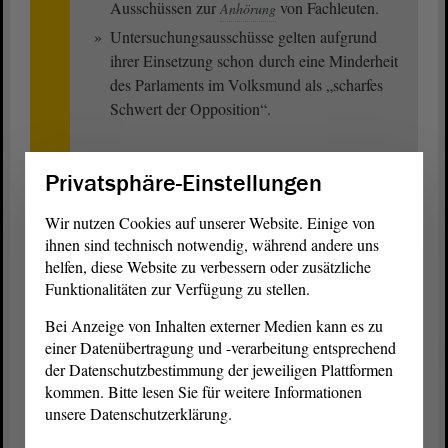
Ausschüssen zur
von Fachleuten.
Anhörung
Untersuchungsausschüsse gelten aufgrund
ihrer Einsetzung schon durch eine Minderheit
des Parlaments im Volksmund als „scharfes
Schwert der Opposition“.
Privatsphäre-Einstellungen
Grundgesetz der Bundesrepublik Deutschland (Link)
Wir nutzen Cookies auf unserer Website. Einige von
ihnen sind technisch notwendig, während andere uns
Verfassung des Landes Sachsen-Anhalt (PDF; 854.18 KB)
helfen, diese Website zu verbessern oder zusätzliche
Funktionalitäten zur Verfügung zu stellen.
Geschäftsordnung des Landtags von Sachsen-Anhalt (PDF;
402.86 KB)
Bei Anzeige von Inhalten externer Medien kann es zu
einer Datenübertragung und -verarbeitung entsprechend
Abgeordnetenverzeichnis (PDF; 209.35 KB)
der Datenschutzbestimmung der jeweiligen Plattformen
kommen. Bitte lesen Sie für weitere Informationen
Betreute Regionen und Büros der Abgeordneten (PDF; 1.02
unsere Datenschutzerklärung.
MB)