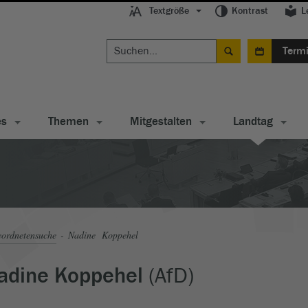
Textgröße
Kontrast
L
Term
es
Themen
Mitgestalten
Landtag
ordnetensuche
Nadine Koppehel
(AfD)
adine Koppehel