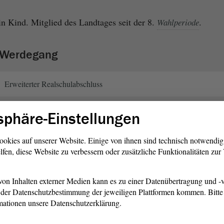
in Kind. Mitglied des Landtages seit der 8.
.
Wahlperiode
r Werdegang
Erweiterter Realschulabschluss
sphäre-Einstellungen
Bürokauffrau
ookies auf unserer Website. Einige von ihnen sind technisch notwendi
lfen, diese Website zu verbessern oder zusätzliche Funktionalitäten zu
Selbständig
on Inhalten externer Medien kann es zu einer Datenübertragung und -v
Finanzbuchhalterin/Bürokauffrau
der Datenschutzbestimmung der jeweiligen Plattformen kommen. Bitte 
mationen unsere Datenschutzerklärung.
Restaurantleiterin