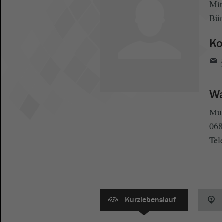
Mit
Bür
Ko
Wa
Mul
068
Tel
Kurzlebenslauf