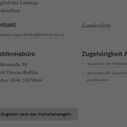
glied des Landtags
okauffrau
ntakt
Landesliste
nadine.koppehel@afdfraktion-lsa.de
hlkreisbüro
Zugehörigkeit 
Ausschuss für Petition
denstraße 88
44 Dessau-Roßlau
Ausschuss für Landwir
efon: 0340 24070644
und Forsten
Angaben nach den Verhaltensregeln