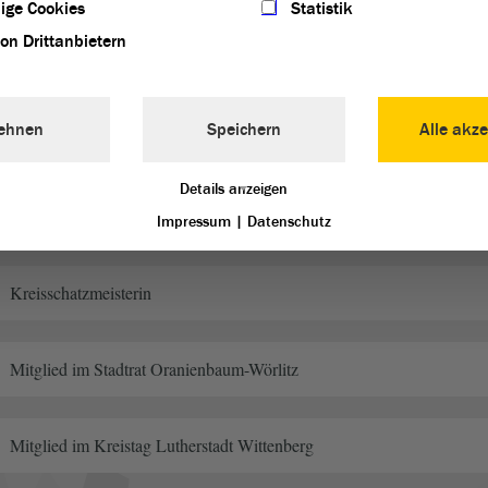
ige Cookies
Statistik
von Drittanbietern
Büroleiterin im Wahlkreisbüro
ehnen
Speichern
Alle akze
haftliche Funktionen
Details anzeigen
Eintritt in die AfD
Impressum
|
Datenschutz
Kreisschatzmeisterin
Mitglied im Stadtrat Oranienbaum-Wörlitz
Mitglied im Kreistag Lutherstadt Wittenberg