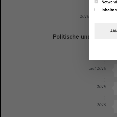
Notwend
Inhalte 
2016 bis 2021
Abl
Politische und gesellsc
2015
seit 2016
2019
2019