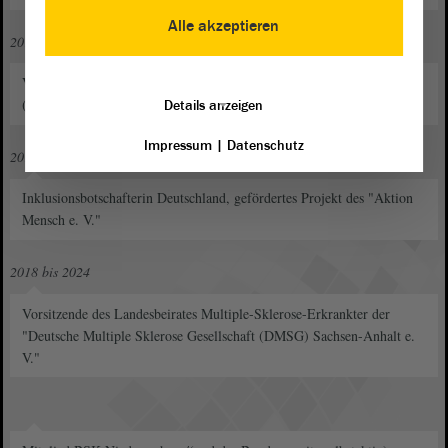
Alle akzeptieren
2013
Vorstandsmitglied im "Deutsche Multiple Sklerose Gesellschaft
(DMSG) Sachsen-Anhalt e. V."
Details anzeigen
Impressum
|
Datenschutz
2015
Inklusionsbotschafterin Deutschland, gefördertes Projekt des "Aktion
Mensch e. V."
2018 bis 2024
Vorsitzende des Landesbeirates Multiple-Sklerose-Erkrankter der
"Deutsche Multiple Sklerose Gesellschaft (DMSG) Sachsen-Anhalt e.
V."