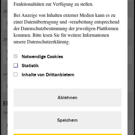
Funktionalitäten zur Verfügung zu stellen.
2013
Bei Anzeige von Inhalten externer Medien kann es zu
einer Datenübertragung und -verarbeitung entsprechend
Mitglied im Bundesvorstand der Arbeitsgemeinschaft "Selbst Aktiv"
der Datenschutzbestimmung der jeweiligen Plattformen
kommen. Bitte lesen Sie für weitere Informationen
2017
unsere Datenschutzerklärung.
Stellvertretende Bundesvorsitzende und seit 2022 Bundesvorsitzende
Notwendige Cookies
der Arbeitsgemeinschaft "Selbst Aktiv"
Statistik
seit 2022
Inhalte von Drittanbietern
Mitglied im Kreisvorstand der SPD Börde
Ablehnen
Ehrenamt
1998
Speichern
Patientenbeirat im "Deutsche Multiple Sklerose Gesellschaft (DMSG)
Sachsen-Anhalt e. V."