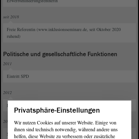
Erwerbsminderungsrentnerin
seit 2018
Freie Referentin (www.inklusionsseminare.de, seit Oktober 2020
ruhend)
Politische und gesellschaftliche Funktionen
2011
Eintritt SPD
2012
Landesvorsitzende der Arbeitsgemeinschaft "Selbst Aktiv"
Privatsphäre-Einstellungen
2012 bis 2018
Wir nutzen Cookies auf unserer Website. Einige von
ihnen sind technisch notwendig, während andere uns
Mitglied im Kreisvorstand der SPD Börde
helfen, diese Website zu verbessern oder zusätzliche