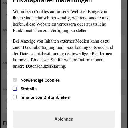
Privatsphäre-Einstellungen
seit 1981
Wir nutzen Cookies auf unserer Website. Einige von
CDU-Mitglied
ihnen sind technisch notwendig, während andere uns
helfen, diese Website zu verbessern oder zusätzliche
seit 2017
Funktionalitäten zur Verfügung zu stellen.
Bei Anzeige von Inhalten externer Medien kann es zu
Mitglied im Landesverband des Evangelischen Arbeitskreises Sachsen-
einer Datenübertragung und -verarbeitung entsprechend
Anhalt der CDU/CSU
der Datenschutzbestimmung der jeweiligen Plattformen
kommen. Bitte lesen Sie für weitere Informationen
seit 2018
unsere Datenschutzerklärung.
Mitglied im CDU-Ortsverband Magdeburg-Nord
Notwendige Cookies
Statistik
seit 2022
Inhalte von Drittanbietern
Landesvorsitzender im Landesverband des Evangelischen
Arbeitskreises Sachsen-Anhalt der CDU/CSU
Ablehnen
Ehrenamt