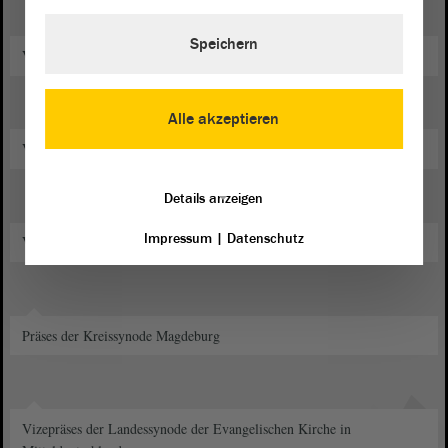
Speichern
Vorsitzender im "Förderverein Dom zu Magdeburg e. V."
Alle akzeptieren
Vorsitzender im "Steuben-Schurz-Gesellschaft e. V."
Details anzeigen
Impressum
|
Datenschutz
Vorsitzender im Domgemeindekirchenrat Magdeburg
Präses der Kreissynode Magdeburg
Vizepräses der Landessynode der Evangelischen Kirche in