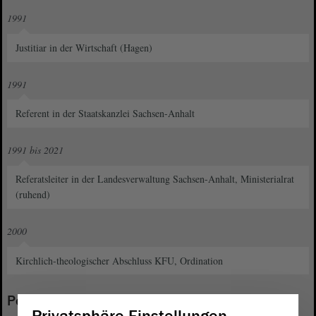
1991
Justitiar in der Wirtschaft (Hagen)
1991
Referent in der Staatskanzlei Sachsen-Anhalt
1991 bis 2021
Referatsleiter in der Landesverwaltung Sachsen-Anhalt, Ministerialrat
(ruhend)
2000
Kirchlich-theologischer Abschluss KFU, Ordination
Politische und gesellschaftliche Funktionen