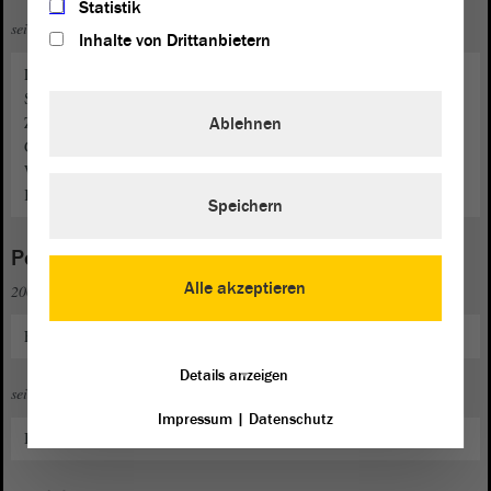
Statistik
seit 2010
Inhalte von Drittanbietern
Leitende Beraterin für Gesundheitssystemstärkung und weitere
Schwerpunkte bei der Deutschen Gesellschaft für Internationale
Zusammenarbeit (GIZ, vormals GTZ) GmbH, Einsätze im deutschen
Ablehnen
Globalvorhaben zur Pandemievorsorge (Kooperation mit der
Weltgesundheitsorganisation), in Kenia, bei der Europäischen
Kommission (sekundiert), zuletzt in Tansania (ruhend)
Speichern
Politische und gesellschaftliche Funktionen
Alle akzeptieren
2001
Eintritt in die SPD, Ortsverein Wittenberg
Details anzeigen
seit 2017
Impressum
|
Datenschutz
Beisitzerin im Vorstand des SPD-Ortsvereins Wittenberg