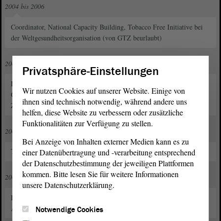
2004 bis 2006
Coordinator, National Capacity Building, Tobacco Free Initiative bei
der Weltgesundheitsorganisation (von GTZ beurlaubt)
2006 bis 2008
Privatsphäre-Einstellungen
Leiterin des Globalvorhabens Krankheitsbekämpfung und
Wir nutzen Cookies auf unserer Website. Einige von
Gesundheitsförderung bei der Deutschen Gesellschaft für Technische
ihnen sind technisch notwendig, während andere uns
Zusammenarbeit (GTZ) GmbH
helfen, diese Website zu verbessern oder zusätzliche
Funktionalitäten zur Verfügung zu stellen.
2007 bis 2008
Bei Anzeige von Inhalten externer Medien kann es zu
Teilnahme am Fernstudiengang "Peace Studies"
einer Datenübertragung und -verarbeitung entsprechend
der Datenschutzbestimmung der jeweiligen Plattformen
kommen. Bitte lesen Sie für weitere Informationen
2008 bis 2009
unsere Datenschutzerklärung.
Principal Advisor, Child Survival and Development, West and Central
Africa Region bei UNICEF (von GTZ beurlaubt)
Notwendige Cookies