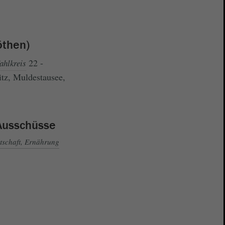
öthen)
22 -
ahlkreis
tz, Muldestausee,
Ausschüsse
tschaft, Ernährung