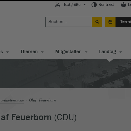
Textgröße
Kontrast
L
Term
es
Themen
Mitgestalten
Landtag
ordnetensuche
Olaf Feuerborn
(CDU)
laf Feuerborn