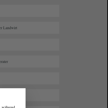
er Landwirt
rater
g, während