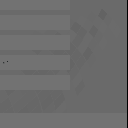
. V."