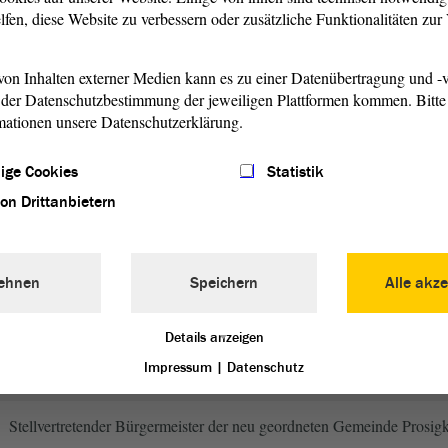
Fa. Wenger Herten Kartoffelgroßhandel, Geschäftsführer
lfen, diese Website zu verbessern oder zusätzliche Funktionalitäten zu
on Inhalten externer Medien kann es zu einer Datenübertragung und -v
selbständiger Landwirt
der Datenschutzbestimmung der jeweiligen Plattformen kommen. Bitte 
mationen unsere Datenschutzerklärung.
haftliche Funktionen
ige Cookies
Statistik
von Drittanbietern
Mitglied der CDU
ehnen
Speichern
Alle akze
Ortschaftsrat der Gemeinde Cosa
Details anzeigen
Bürgermeister der Gemeinde Cosa
Impressum
|
Datenschutz
Stellvertretender Bürgermeister der neu geordneten Gemeinde Prosig