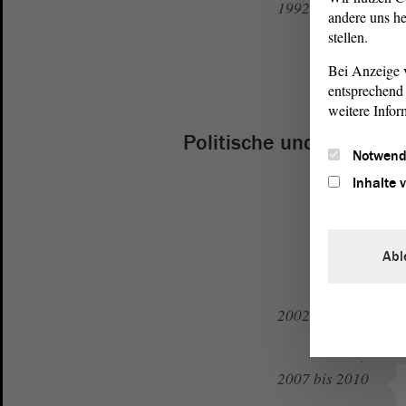
1992 bis 1995
andere uns he
stellen.
Bei Anzeige v
seit 1994
entsprechend 
weitere Infor
Politische und gesellsc
Notwend
Inhalte 
1997
1998
Abl
2002 bis 2007
2007 bis 2010