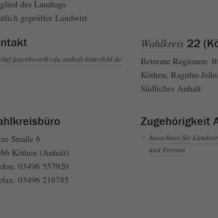
glied des Landtags
atlich geprüfter Landwirt
ntakt
Wahlkreis
22 (K
olaf.feuerborn@cdu-anhalt-bitterfeld.de
Betreute Regionen:
W
Köthen, Raguhn-Jeßni
Südliches Anhalt
hlkreisbüro
Zugehörigkeit 
Ausschuss für Landwir
ze Straße 6
und Forsten
66 Köthen (Anhalt)
efon: 03496 557920
efax: 03496 216785