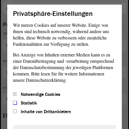
Geschäftsführer eines mittelständigen Handwerksunternehmens
Privatsphäre-Einstellungen
Politische und gesellschaftliche Funktionen
Wir nutzen Cookies auf unserer Website. Einige von
ihnen sind technisch notwendig, während andere uns
2004
helfen, diese Website zu verbessern oder zusätzliche
Funktionalitäten zur Verfügung zu stellen.
Eintritt in die CDU
Bei Anzeige von Inhalten externer Medien kann es zu
seit 2004
einer Datenübertragung und -verarbeitung entsprechend
der Datenschutzbestimmung der jeweiligen Plattformen
Fraktionsvorsitzender im Stadtrat Tangermünde
kommen. Bitte lesen Sie für weitere Informationen
unsere Datenschutzerklärung.
seit 2014
Notwendige Cookies
Fraktionsvorsitzender Kreistag Stendal
Statistik
Inhalte von Drittanbietern
Ehrenamt