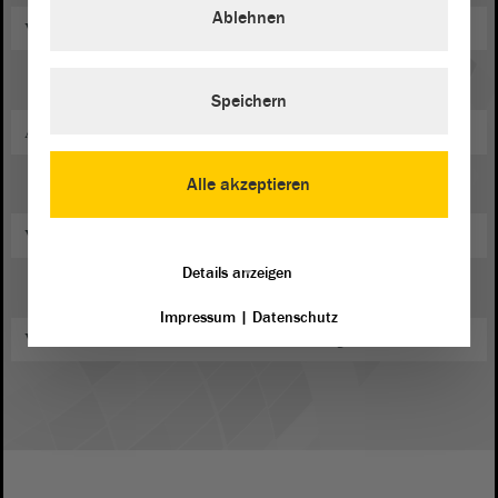
Ablehnen
Vorsitzender des "Tangermünder Elbdeichmarathon e. V."
Speichern
Aktives Mitglied der freiwilligen Feuerwehr Tangermünde
Alle akzeptieren
Vorstandsmitglied des "Shalom-Haus e. V."
Details anzeigen
Impressum
|
Datenschutz
Vorsitzender im Fußballverein "FSV Saxonia Tangermünde e. V."