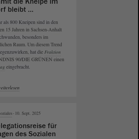
mit die Kneipe im
f bleibt ...
 als 800 Kneipen sind in den
ten 15 Jahren in Sachsen-Anhalt
schwunden, besonders im
dlichen Raum. Um diesem Trend
gegenzuwirken, hat die
Fraktion
DNIS 90/DIE GRÜNEN einen
eingebracht.
rag
eiterlesen
oziales
10. Sept. 2025
legationsreise für
agen des Sozialen