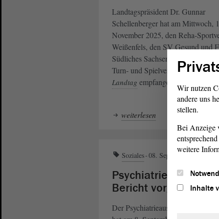
Landtagspräsident Dr. Gunnar
Schellenberger hat am Mittwoch, 1
November 2025, den Reha-Sportve
Weißenfels, den SV Gesund und Fi
Südliches Sachsen-Anhalt und de
Privat
Turn- und Spielverein 78 Holleben
empfangen.
Landtag
Wir nutzen C
andere uns he
stellen.
weiterlesen
Bei Anzeige v
entsprechend 
weitere Infor
Soziales
08. Sept. 2025
Psychiatrieausschuss
Notwend
Bericht vorgestellt
Inhalte 
Der Psychiatrieausschuss des Lan