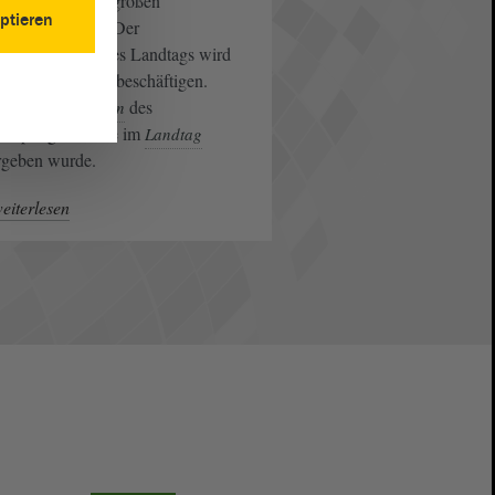
sten Jahren vor großen
ptieren
ausforderungen. Der
des Landtags wird
tionsausschuss
 mit dem Thema beschäftigen.
d ist eine
des
Petition
espflegerats, die im
Landtag
rgeben wurde.
eiterlesen