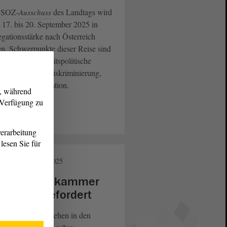
 SOZ-
des Landtags wird
Ausschuss
17. bis 20. September 2025 in
gationsstärke nach Österreich
en. Schwerpunkte dieser Reise sind
al- und gesundheitspolitische
men sowie Antidiskriminierung,
usion und Integration.
g, während
r Verfügung zu
eiterlesen
erarbeitung
lesen Sie für
oziales
23. Jan. 2025
legeberufekammer
 Petition gefordert
geinrichtungen stehen in den