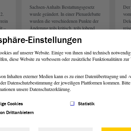
Sachsen-Anhalts Bestattungsgesetz
Der
2.
wurde geändert. In einer Plenardebatte
vom 
rein
wurden die verschiedenen Punkte der
Dele
t ‒
Änderung teils kritisch, teils lobend
reis
n
diskutiert. Kritik gab es unter anderem
sozi
sphäre-Einstellungen
 im
am Fehlen verschiedener Regelungen.
The
Inkl
ookies auf unserer Website. Einige von ihnen sind technisch notwendi
lfen, diese Website zu verbessern oder zusätzliche Funktionalitäten zu
weiterlesen
w
on Inhalten externer Medien kann es zu einer Datenübertragung und -v
der Datenschutzbestimmung der jeweiligen Plattformen kommen. Bitte 
mationen unsere Datenschutzerklärung.
Soziales
21. Aug. 2025
S
:
Entkriminalisierung
Pf
ige Cookies
Statistik
statt Stigmatisierung
in
von Drittanbietern
des
Der
diskutierte in einer von
Pfle
Landtag