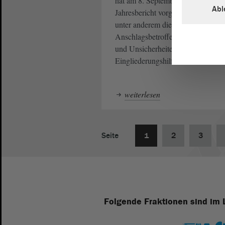
hat am 8. September 2025 seinen 
Abl
Jahresbericht vorgestellt. Themen 
unter anderem die Versorgung der
Anschlagsbetroffenen von Magde
und Unsicherheiten im Bereich de
Eingliederungshilfe.
weiterlesen
Seite
1
2
3
Folgende Fraktionen sind im 