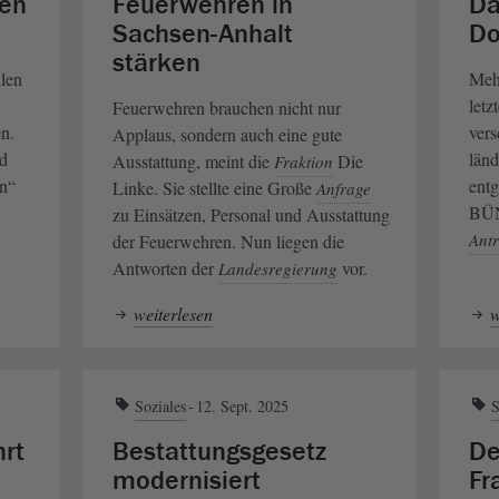
nen
Feuerwehren in
Da
Sachsen-Anhalt
Dor
stärken
llen
Mehr
letz
Feuerwehren brauchen nicht nur
en.
ver
Applaus, sondern auch eine gute
d
län
Ausstattung, meint die
Die
Fraktion
en“
ent
Linke. Sie stellte eine Große
Anfrage
BÜN
zu Einsätzen, Personal und Ausstattung
Ant
der Feuerwehren. Nun liegen die
Antworten der
vor.
Landesregierung
weiterlesen
w
Soziales
12. Sept. 2025
S
hrt
Bestattungsgesetz
De
modernisiert
Fr