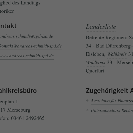
glied des Landtags
toriker
ntakt
Landesliste
andreas.schmidt@spd-lsa.de
Betreute Regionen: S
34 - Bad Dürrenberg-
kontakt@andreas-schmidt-spd.de
Eisleben,
31
Wahlkreis
www.andreas-schmidt-spd.de
33 - Merse
Wahlkreis
Querfurt
hlkreisbüro
Zugehörigkeit 
Ausschuss für Finanze
enplan 1
17 Merseburg
Unterausschuss Rech
efon: 03461 2492465