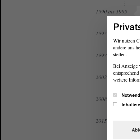
1990 bis 1995
Privat
1995 bis 1997
Wir nutzen C
andere uns he
stellen.
1997 bis 2003
Bei Anzeige v
entsprechend 
2003 bis 2007
weitere Infor
Notwend
2008 bis 2014
Inhalte 
2015 bis 2016
Abl