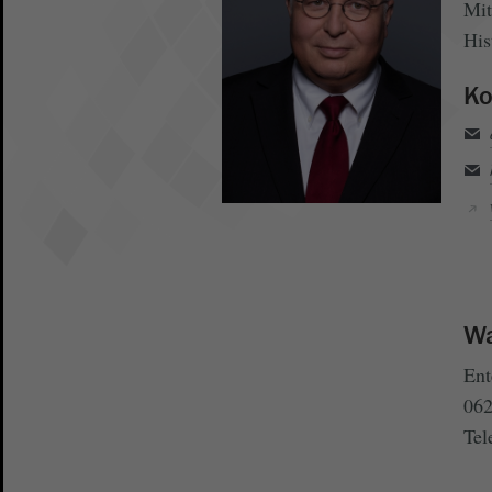
Mit
His
Ko
Wa
Ent
062
Tel