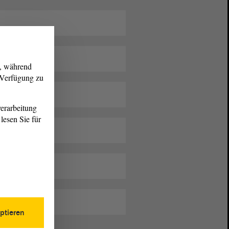
g, während
r Verfügung zu
erarbeitung
lesen Sie für
."
le)
ptieren