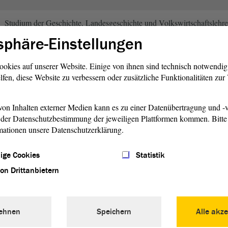
Studium der Geschichte, Landesgeschichte und Volkswirtschaftslehre
sphäre-Einstellungen
Mitarbeiter im Wahlkreisbüro von Dr. Gerlinde Kuppe
ookies auf unserer Website. Einige von ihnen sind technisch notwendi
lfen, diese Website zu verbessern oder zusätzliche Funktionalitäten zu
Promotion zum Dr. phil.
on Inhalten externer Medien kann es zu einer Datenübertragung und -v
der Datenschutzbestimmung der jeweiligen Plattformen kommen. Bitte 
mationen unsere Datenschutzerklärung.
Geschäftsführer des Kuratoriums "1200 Jahre Halle an der Saale e. V
ige Cookies
Statistik
Mitarbeiter und Geschäftsführer der SPD-Stadtratsfraktion Halle (Saa
von Drittanbietern
Leiter des Leitungsstabs im Kultusministerium Sachsen-Anhalt
ehnen
Speichern
Alle akze