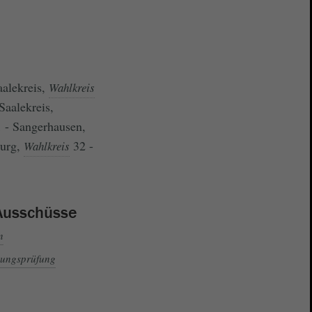
aalekreis,
Wahlkreis
Saalekreis,
 - Sangerhausen,
burg,
32 -
Wahlkreis
Ausschüsse
n
nungsprüfung