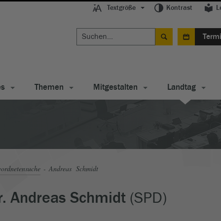
Textgröße
Kontrast
L
Term
es
Themen
Mitgestalten
Landtag
ordnetensuche
Andreas Schmidt
(SPD)
r. Andreas Schmidt