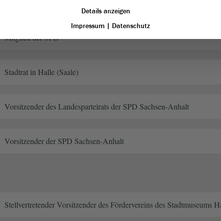
haftliche Funktionen
Details anzeigen
Impressum
|
Datenschutz
Mitglied der SPD
Stadtrat in Halle (Saale)
Vorsitzender des Landesparteirats der SPD Sachsen-Anhalt
Vorsitzender der SPD Sachsen-Anhalt
Stellvertretender Vorsitzender des Fördervereins des Stadtmuseums Ha