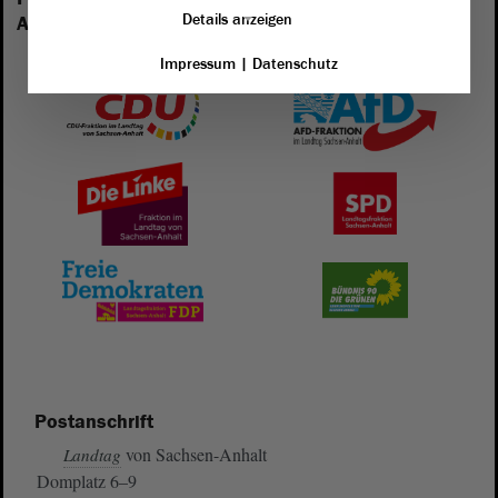
Details anzeigen
Anhalt vertreten:
Impressum
|
Datenschutz
Postanschrift
von Sachsen-Anhalt
Landtag
Domplatz 6–9