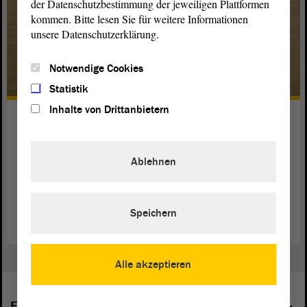
der Datenschutzbestimmung der jeweiligen Plattformen
kommen. Bitte lesen Sie für weitere Informationen
unsere Datenschutzerklärung.
Notwendige Cookies
Statistik
Inhalte von Drittanbietern
Jugend debattiert
Beim bundesweiten Wettbewerb Jugend debattiert lernen
Ablehnen
die Teilnehmerinnnen und Teilnehmer in
Diskussionsrunden, was Leistung und Fairness bedeuten.
weiterlesen
Speichern
Alle akzeptieren
Folgende Fraktionen sind im Landtag von Sachsen-