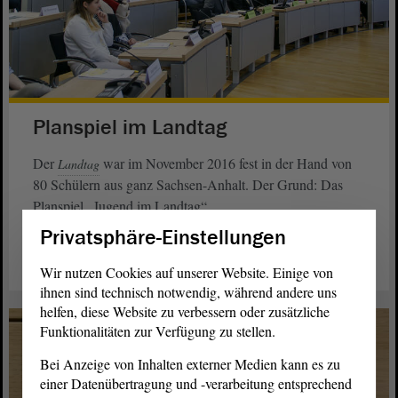
Planspiel im Landtag
Der
war im November 2016 fest in der Hand von
Landtag
80 Schülern aus ganz Sachsen-Anhalt. Der Grund: Das
Planspiel „Jugend im Landtag“.
Privatsphäre-Einstellungen
weiterlesen
Wir nutzen Cookies auf unserer Website. Einige von
ihnen sind technisch notwendig, während andere uns
helfen, diese Website zu verbessern oder zusätzliche
Funktionalitäten zur Verfügung zu stellen.
Bei Anzeige von Inhalten externer Medien kann es zu
einer Datenübertragung und -verarbeitung entsprechend