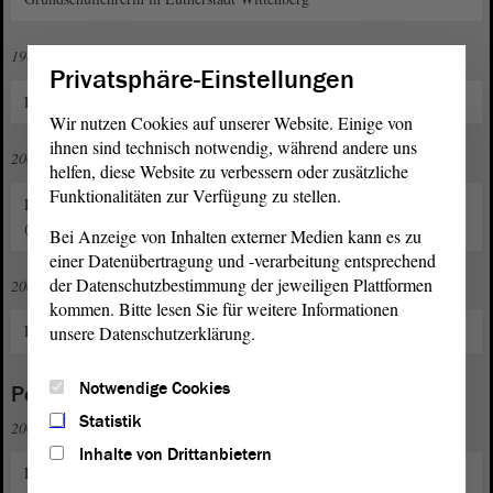
1982 bis 2002
Privatsphäre-Einstellungen
Lehrerin in der Förderschule für Lernbehinderte in Wedderstedt
Wir nutzen Cookies auf unserer Website. Einige von
ihnen sind technisch notwendig, während andere uns
2003 bis 2011
helfen, diese Website zu verbessern oder zusätzliche
Funktionalitäten zur Verfügung zu stellen.
Lehrerin in der Förderschule für Lernbehinderte in Wienrode
(Tätigkeit ruht)
Bei Anzeige von Inhalten externer Medien kann es zu
einer Datenübertragung und -verarbeitung entsprechend
der Datenschutzbestimmung der jeweiligen Plattformen
2009
kommen. Bitte lesen Sie für weitere Informationen
Lehramt an Förderschulen "Verhaltensgestörtenpädagogik"
unsere Datenschutzerklärung.
Notwendige Cookies
Politische und gesellschaftliche Funktionen
Statistik
2003
Inhalte von Drittanbietern
Eintritt in die PDS/DIE LINKE