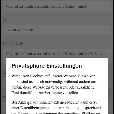
Mitglied des Landesvorstandes der JuLis Sachsen-Anhalt
2014
Eintritt in die FDP
2017 bis 2020
Mitglied des Landesvorstandes der JuLis Sachsen-Anhalt (2018 bis
2019 beratend)
Privatsphäre-Einstellungen
2017 bis 2021
Wir nutzen Cookies auf unserer Website. Einige von
ihnen sind technisch notwendig, während andere uns
Stellvertretender Kreisvorsitzender der FDP Burgenlandkreis
helfen, diese Website zu verbessern oder zusätzliche
Funktionalitäten zur Verfügung zu stellen.
2017 bis 2025
Bei Anzeige von Inhalten externer Medien kann es zu
Mitglied des Landesvorstandes der FDP Sachsen-Anhalt
einer Datenübertragung und -verarbeitung entsprechend
der Datenschutzbestimmung der jeweiligen Plattformen