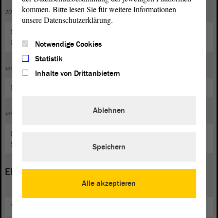
kommen. Bitte lesen Sie für weitere Informationen
2019 bis 2024
unsere Datenschutzerklärung.
Sachkundiger Einwohner im Bau- und Umweltausschuss des
Kreistages Burgenlandkreis
Notwendige Cookies
Statistik
seit 2021
Inhalte von Drittanbietern
Kreisvorsitzender der FDP Burgenlandkreis
Ablehnen
seit 2024
Mitglied des Stadtrates Weißenfels und Zweiter stellvertretender
Stadtratsvorsitzender
Speichern
Ehrenamt
Alle akzeptieren
Vorstandsmitglied im "Rotary-Club Weißenfels Heinrich Schütz"