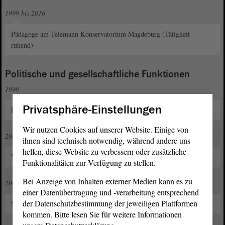
1999 bis 2016
Pädagoge am Telemann Konservatorium Magdeburg (Tätigkeit
ruhend)
Politische und gesellschaftliche Funktionen
1999
Privatsphäre-Einstellungen
Eintritt in die CDU
Wir nutzen Cookies auf unserer Website. Einige von
2006
ihnen sind technisch notwendig, während andere uns
helfen, diese Website zu verbessern oder zusätzliche
Vorsitzender des CDU-Ortsverbandes Südost
Funktionalitäten zur Verfügung zu stellen.
Bei Anzeige von Inhalten externer Medien kann es zu
2009 bis 2024
einer Datenübertragung und -verarbeitung entsprechend
der Datenschutzbestimmung der jeweiligen Plattformen
Stadtrat in Magdeburg
kommen. Bitte lesen Sie für weitere Informationen