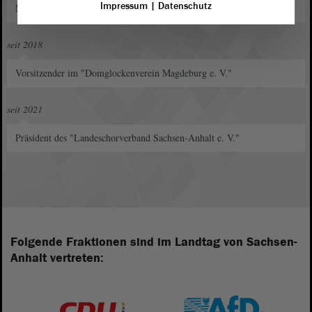
Impressum
|
Datenschutz
Mitglied im "Förderverein des Magdeburger Dommuseums e. V."
seit 2018
Vorsitzender im "Domglockenverein Magdeburg e. V."
seit 2021
Präsident des "Landeschorverband Sachsen-Anhalt e. V."
Folgende Fraktionen sind im Landtag von Sachsen-
Anhalt vertreten: