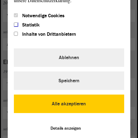
unsere Datenschutzerklärung.
2014 bis 2019
Notwendige Cookies
Vorsitzender des Stadtrates Magdeburg
Statistik
seit 2025
Inhalte von Drittanbietern
Parlamentarischer Geschäftsführer
Ablehnen
Ehrenamt
1999 bis 2016 und seit 2021
Speichern
Trainer des Fußballnachwuchses des "VfB Ottersleben e. V."
seit 2006
Alle akzeptieren
Vorstand/Mitglied im "VfB Ottersleben e. V."
Details anzeigen
seit 2015