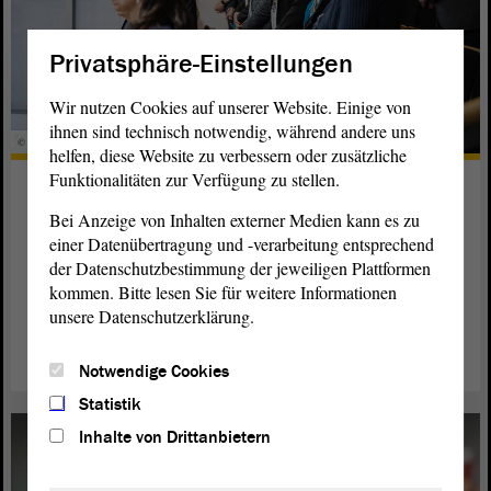
Privatsphäre-Einstellungen
Wir nutzen Cookies auf unserer Website. Einige von
ihnen sind technisch notwendig, während andere uns
© René Wölfer
helfen, diese Website zu verbessern oder zusätzliche
Funktionalitäten zur Verfügung zu stellen.
Besuchergruppen im Landtag zu
Gast
Bei Anzeige von Inhalten externer Medien kann es zu
einer Datenübertragung und -verarbeitung entsprechend
Mehrmals konnte der
von Sachsen-Anhalt in den
Landtag
der Datenschutzbestimmung der jeweiligen Plattformen
vergangenen Monaten Gäste aus der Ukraine begrüßen.
kommen. Bitte lesen Sie für weitere Informationen
unsere Datenschutzerklärung.
weiterlesen
Notwendige Cookies
Statistik
Inhalte von Drittanbietern