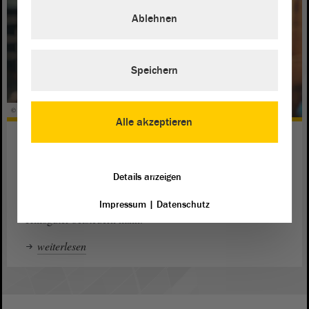
Ablehnen
Speichern
© SkyLine - stock.adobe.com
Alle akzeptieren
Unterstützung für Ukraine-
Geflüchtete
Details anzeigen
Aus dem Sozialministerium des Landes kommen
Informationen, wo und wie man konkret helfen oder
Impressum
|
Datenschutz
Hilfsgüter beisteuern kann.
weiterlesen