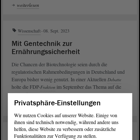
weiterlesen
Wissenschaft
08. Sept. 2023
Mit Gentechnik zur
Ernährungssicherheit
Die Chancen der Biotechnologie seien durch die
regulatorischen Rahmenbedingungen in Deutschland und
Europa bisher wenig genutzt. In einer Aktuellen
Debatte
holte die FDP-
im September das Thema auf die
Fraktion
.
Tagesordnung
Privatsphäre-Einstellungen
weiterlesen
Wir nutzen Cookies auf unserer Website. Einige von
ihnen sind technisch notwendig, während andere uns
helfen, diese Website zu verbessern oder zusätzliche
Wissenschaft
28. Apr. 2023
Funktionalitäten zur Verfügung zu stellen.