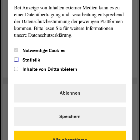
Über Chancen und Risiken von
Bei Anzeige von Inhalten externer Medien kann es zu
ChatGPT
einer Datenübertragung und -verarbeitung entsprechend
der Datenschutzbestimmung der jeweiligen Plattformen
Im April-
diskutierten die Abgeordneten des
Plenum
kommen. Bitte lesen Sie für weitere Informationen
Landtags über Chancen und Risiken von künstlicher
unsere Datenschutzerklärung.
Intelligenz. Testweise nutzten sie ChatGPT, um Teile ihrer
Reden zu verfassen. Dies führte zu teils amüsanten
Notwendige Cookies
Situationen während der
.
Debatte
Statistik
weiterlesen
Inhalte von Drittanbietern
Ablehnen
Wissenschaft
26. Jan. 2023
Hörsaal besetzt: Heiligt der Zweck
die Mittel?
Speichern
Auf
der AfD-
diskutierte der
von
Antrag
Fraktion
Landtag
Sachsen-Anhalt im Rahmen einer Aktuellen
über
Debatte
Alle akzeptieren