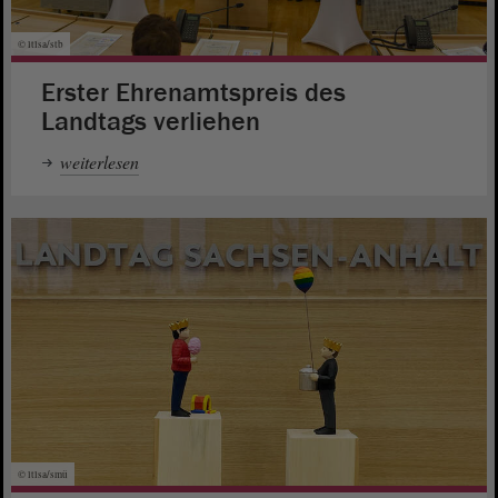
© ltlsa/stb
Erster Ehrenamtspreis des
Landtags verliehen
weiterlesen
© ltlsa/smü