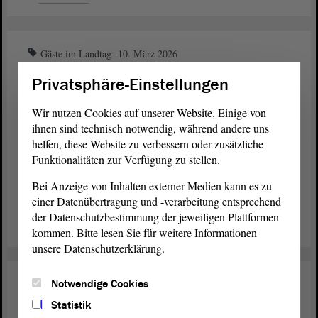
Gäste im Landtag
10. März 2026
Offene Führungen für alle
Privatsphäre-Einstellungen
Interessierten
Wir nutzen Cookies auf unserer Website. Einige von
ihnen sind technisch notwendig, während andere uns
Der
von Sachsen-Anhalt nimmt am 18. März 2026
Landtag
helfen, diese Website zu verbessern oder zusätzliche
ein neues und dauerhaftes Angebot ins Programm: die
Funktionalitäten zur Verfügung zu stellen.
offene Führung. Das Angebot richtet sich vor allem an
interessierte Einzelbesuchende. Kommen Sie gern vorbei,
Bei Anzeige von Inhalten externer Medien kann es zu
aber bitte melden Sie sich vorher an.
einer Datenübertragung und -verarbeitung entsprechend
der Datenschutzbestimmung der jeweiligen Plattformen
weiterlesen
kommen. Bitte lesen Sie für weitere Informationen
unsere Datenschutzerklärung.
Notwendige Cookies
Gäste im Landtag
09. März 2026
Statistik
Mirëdita: Besuch aus Albanien im