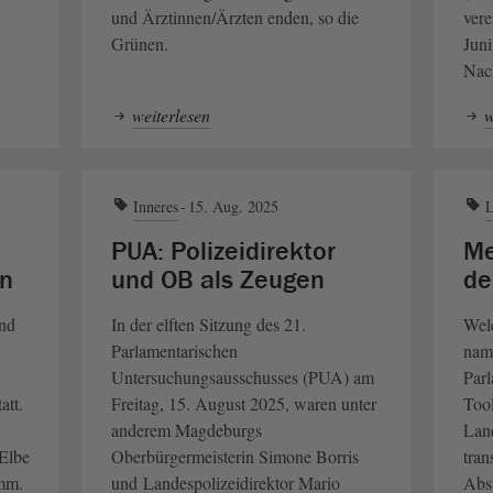
und Ärztinnen/Ärzten enden, so die
vere
Grünen.
Juni
Nac
weiterlesen
w
Inneres
15. Aug. 2025
L
PUA: Polizeidirektor
Me
n
und OB als Zeugen
de
und
In der elften Sitzung des 21.
Wel
Parlamentarischen
nam
Untersuchungsausschusses (PUA) am
Parl
att.
Freitag, 15. August 2025, waren unter
Too
anderem Magdeburgs
Lan
Elbe
Oberbürgermeisterin Simone Borris
tran
amm.
und Landespolizeidirektor Mario
Abst