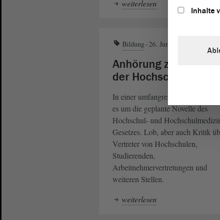
weiterlesen
Inhalte 
Bildung
26. Juni 2025
Abl
Anhörung zur Novell
der Hochschulgesetz
In einer umfangreichen
Anhörung
es um die geplante Novelle des
Hochschul- und Hochschulmedizi
Gesetzes. Lob, aber auch Kritik ü
Vertreter von Hochschulen,
Studierenden,
Arbeitnehmervertretungen und
weiteren Stellen.
weiterlesen