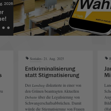
g. 2026
er
ne!
2
3
Soziales
21. Aug. 2025
B
Entkriminalisierung
Ja
s
statt Stigmatisierung
Mi
Der
diskutierte in einer von
Lan
Landtag
zu
den Grünen beantragten Aktuellen
Sche
über die Legalisierung von
Aug
Debatte
Schwangerschaftsabbrüchen. Damit
Bild
würde die Stigmatisierung von Frauen
(Hal