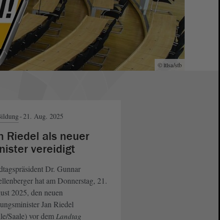
© ltlsa/stb
© ltlsa/smü
ildung
21. Aug. 2025
n Riedel als neuer
nister vereidigt
dtagspräsident Dr. Gunnar
llenberger hat am Donnerstag, 21.
ust 2025, den neuen
ungsminister Jan Riedel
le/Saale) vor dem
Landtag