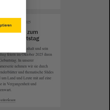
eiterlesen
andtag
21. Juni 2025
ptieren
sere Serie zum
ndesgeburtstag
 Land Sachsen-Anhalt und sein
feiern im Oktober 2025 ihren
dtag
Geburtstag. In unserer
merserie nehmen wir sie durch
nderblätter und thematische Slides
 um Land und Leute mit auf eine
e in Vergangenheit und
enwart.
eiterlesen