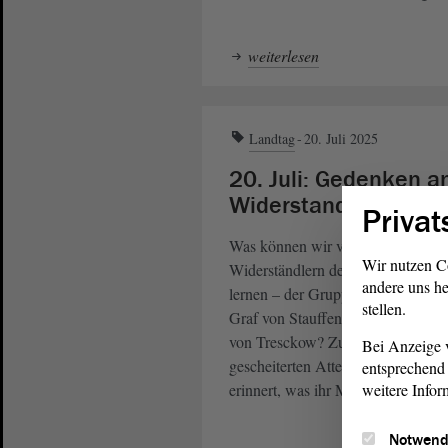
weiterlesen
Landtag
20. Juli 2025
20. Juli: Gedenken a
Widerstandsgruppe
Privat
Was können wir von den
Wir nutzen C
Widerständlern des 20. Juli 1944
andere uns he
lernen – der Gruppe um Claus Sc
stellen.
Graf von Stauffenberg und Henni
von Tresckow? Zum Jahrestag ihre
Bei Anzeige v
gescheiterten Attentats wurde dara
entsprechend 
weitere Infor
erinnert, was ihr Mut uns lehrt.
Notwend