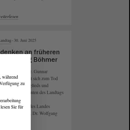
eiterlesen
andtag
30. Juni 2025
denken an früheren
 Wolfgang Böhmer
dtagspräsident Dr. Gunnar
g, während
llenberger äußert sich zum Tod
r Verfügung zu
langjährigen Mitglieds und
eren Vizepräsidenten des Landtags
des langjährigen
erarbeitung
sterpräsidenten des Landes
lesen Sie für
hsen-Anhalt Prof. Dr. Wolfgang
mer.