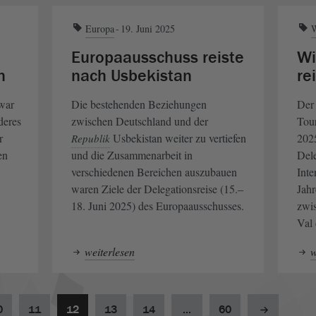
Europa
19. Juni 2025
W
Europaausschuss reiste
Wi
n
nach Usbekistan
re
war
Die bestehenden Beziehungen
De
deres
zwischen Deutschland und der
Tour
r
Usbekistan weiter zu vertiefen
2025
Republik
en
und die Zusammenarbeit in
Dele
verschiedenen Bereichen auszubauen
Inte
waren Ziele der Delegationsreise (15.‒
Jahr
18. Juni 2025) des Europaausschusses.
zwi
Val 
weiterlesen
w
0
11
12
13
14
...
60