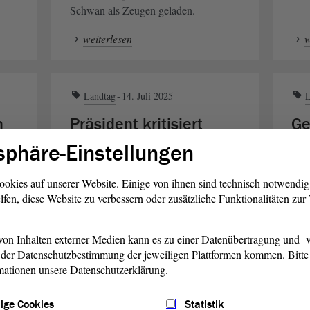
Schwan als Zeugen geladen.
weiterlesen
w
Landtag
14. Juli 2025
L
n
Präsident kritisiert
Ge
Staatsanwaltschaft
MP
sphäre-Einstellungen
Landtagspräsident Dr. Gunnar
Lan
ookies auf unserer Website. Einige von ihnen sind technisch notwendi
Schellenberger kritisiert eine
Sche
lfen, diese Website zu verbessern oder zusätzliche Funktionalitäten zu
henk
Missachtung der Würde des Parlaments
des 
ng
durch die Staatsanwaltschaft
früh
s
Magdeburg bei den Durchsuchungen
und 
on Inhalten externer Medien kann es zu einer Datenübertragung und -v
n
am 1. Juli 2025. Den vollständigen
Mini
der Datenschutzbestimmung der jeweiligen Plattformen kommen. Bitte 
mationen unsere Datenschutzerklärung.
Brief finden Sie hier.
Sac
Böh
ige Cookies
Statistik