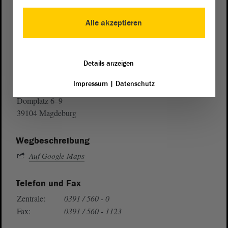
Alle akzeptieren
Details anzeigen
Postanschrift
Impressum
|
Datenschutz
von Sachsen-Anhalt
Landtag
Domplatz 6–9
39104 Magdeburg
Wegbeschreibung
Auf Google Maps
Telefon und Fax
Zentrale:
0391 / 560 - 0
Fax:
0391 / 560 - 1123