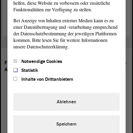
helfen, diese Website zu verbessern oder zusätzliche
Tagesordnung für die September-Sitzungen (PDF; 524.03 KB)
Funktionalitäten zur Verfügung zu stellen.
Zeitplan für die September-Sitzungen (PDF; 542.1 KB)
Bei Anzeige von Inhalten externer Medien kann es zu
einer Datenübertragung und -verarbeitung entsprechend
der Datenschutzbestimmung der jeweiligen Plattformen
kommen. Bitte lesen Sie für weitere Informationen
unsere Datenschutzerklärung.
Notwendige Cookies
Folgende Fraktionen sind im Landtag von Sachsen-
Anhalt vertreten:
Statistik
Inhalte von Drittanbietern
Ablehnen
Speichern