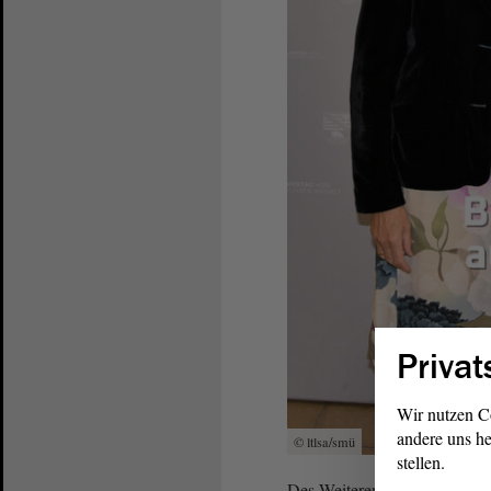
Privat
Wir nutzen C
andere uns he
© ltlsa/smü
stellen.
Des Weiteren stehen für die 