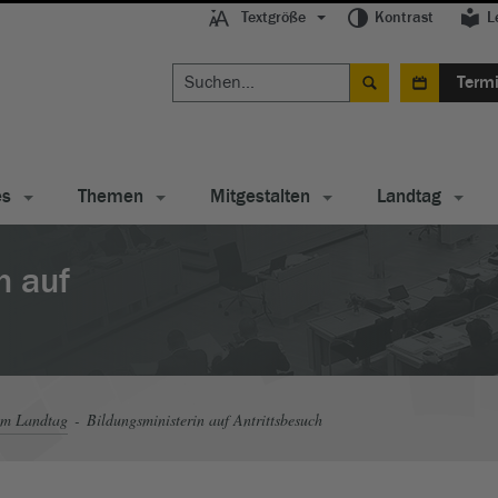
Textgröße
Kontrast
L
Term
es
Themen
Mitgestalten
Landtag
n auf
im Landtag
Bildungsministerin auf Antrittsbesuch