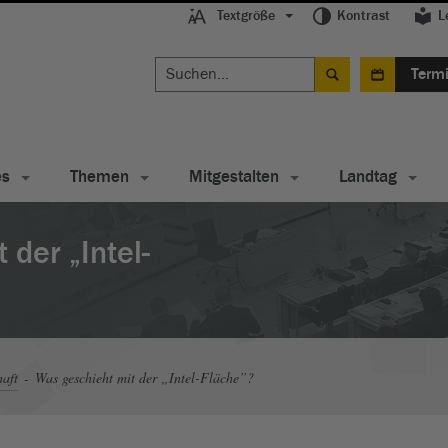
Textgröße
Kontrast
L
Term
es
Themen
Mitgestalten
Landtag
der „Intel-
haft
Was geschieht mit der „Intel-Fläche”?