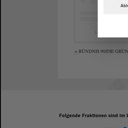
Abl
Ein Beitrag getei
n
BÜNDNIS 90/DIE GRÜNE
Folgende Fraktionen sind im 