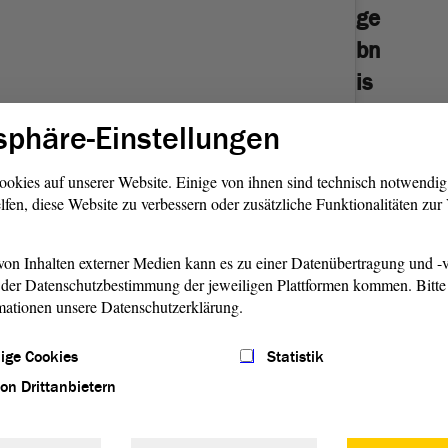
ge
bn
is
Der
sphäre-Einstellungen
Ant
rag
ookies auf unserer Website. Einige von ihnen sind technisch notwendi
der
lfen, diese Website zu verbessern oder zusätzliche Funktionalitäten zu
Fra
ktio
on Inhalten externer Medien kann es zu einer Datenübertragung und -v
n
der Datenschutzbestimmung der jeweiligen Plattformen kommen. Bitte 
Die
r diesen Beitrag auf Instagram an
mationen unsere Datenschutzerklärung.
Lin
ke
ige Cookies
Statistik
wu
rde
von Drittanbietern
abg
ele