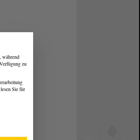
g, während
r Verfügung zu
erarbeitung
lesen Sie für