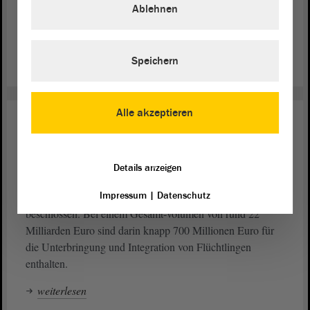
zukunftsfähig gestalten“ legt mit ihrem Abschlussbericht
Ablehnen
nach dreijähriger Arbeit einen Maßnahmenkatalog für den
öffentlichen Dienst vor.
Speichern
weiterlesen
Alle akzeptieren
Inneres
15. Okt. 2015
Nachtragshaushalt 2015/16
beschlossen
Details anzeigen
Impressum
|
Datenschutz
Der
hat den
2015/2016
Landtag
Nachtragshaushalt
beschlossen. Bei einem Gesamt-volumen von rund 22
Milliarden Euro sind darin knapp 700 Millionen Euro für
die Unterbringung und Integration von Flüchtlingen
enthalten.
weiterlesen