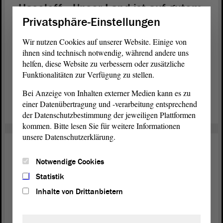
Haseloff: „Unser Land ist auf gutem
Weg“
Privatsphäre-Einstellungen
25 Jahre nach der Wende ist Sachsen-Anhalt auf einem
Wir nutzen Cookies auf unserer Website. Einige von
ihnen sind technisch notwendig, während andere uns
guten Weg – so die Bilanz von
Dr. Reiner
Ministerpräsident
helfen, diese Website zu verbessern oder zusätzliche
Haseloff. Im Anschluss an seine
Regierungserklärung
Funktionalitäten zur Verfügung zu stellen.
erläuterten die Fraktionsvorsitzenden ihre Visionen für
Sachsen-Anhalt.
Bei Anzeige von Inhalten externer Medien kann es zu
einer Datenübertragung und -verarbeitung entsprechend
weiterlesen
der Datenschutzbestimmung der jeweiligen Plattformen
kommen. Bitte lesen Sie für weitere Informationen
unsere Datenschutzerklärung.
Soziales
15. Okt. 2015
Notwendige Cookies
Enquete-Kommission beendet ihre
Statistik
Arbeit
Inhalte von Drittanbietern
Die
unter dem Titel „Öffentliche
Enquete-Kommission
Verwaltung konsequent voranbringen – bürgernah und