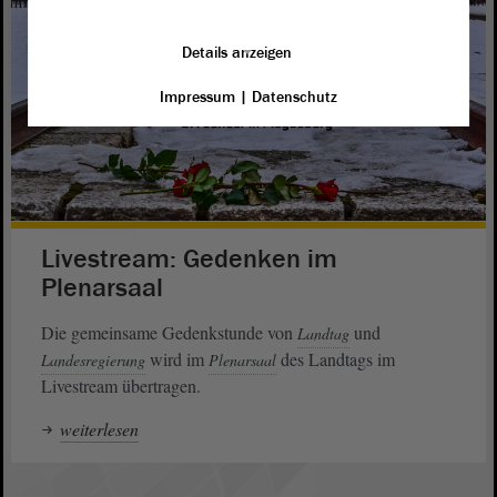
Details anzeigen
Impressum
|
Datenschutz
Livestream: Gedenken im
Plenarsaal
Die gemeinsame Gedenkstunde von
und
Landtag
wird im
des Landtags im
Landesregierung
Plenarsaal
Livestream übertragen.
weiterlesen