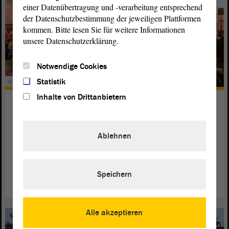
einer Datenübertragung und -verarbeitung entsprechend
der Datenschutzbestimmung der jeweiligen Plattformen
kommen. Bitte lesen Sie für weitere Informationen
unsere Datenschutzerklärung.
Notwendige Cookies
Statistik
© ltlsa/smü
Inhalte von Drittanbietern
Erster Filmabend des Landtags im
OLi
Ablehnen
Der
zeigte „In Liebe, Eure Hilde“ des
Landtag
Filmemachers Andreas Dresen im vollbesetzten Oli-Kino
Magdeburg.
Speichern
weiterlesen
Alle akzeptieren