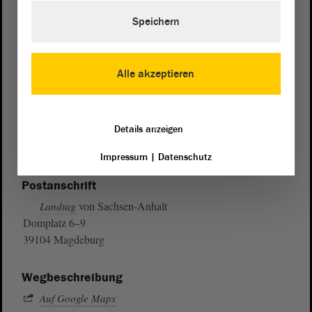
Speichern
Alle akzeptieren
Details anzeigen
Impressum
|
Datenschutz
Postanschrift
von Sachsen-Anhalt
Landtag
Domplatz 6–9
39104 Magdeburg
Wegbeschreibung
Auf Google Maps