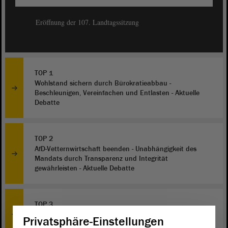
Eröffnung der 107. Landtagssitzung
TOP 1
Wohlstand sichern durch Bürokratieabbau -
Beschleunigen, Vereinfachen und Entlasten - Aktuelle
Debatte
TOP 2
AfD-Vetternwirtschaft beenden - Unabhängigkeit des
Mandats durch Transparenz und Integrität
gewährleisten - Aktuelle Debatte
TOP 3
Selbstbestimmt und altersgerecht - Social-Media-
Privatsphäre-Einstellungen
Nutzung in einer freien Gesellschaft - Aktuelle Debatte