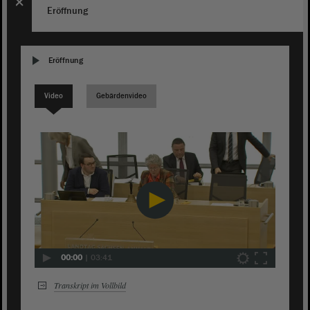
Eröffnung
Eröffnung
Video
Gebärdenvideo
00:00
|
03:41
Transkript im Vollbild