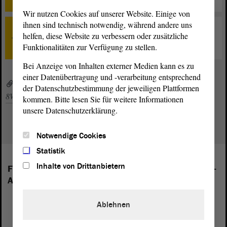
Wir nutzen Cookies auf unserer Website. Einige von
ihnen sind technisch notwendig, während andere uns
TOP 0
helfen, diese Website zu verbessern oder zusätzliche
Schlussbemerkungen
Funktionalitäten zur Verfügung zu stellen.
Bei Anzeige von Inhalten externer Medien kann es zu
einer Datenübertragung und -verarbeitung entsprechend
8WP_to048sp.pdf (PDF, 529 KByte)
der Datenschutzbestimmung der jeweiligen Plattformen
8WP_zp048sp_20260226.pdf (PDF, 158 KByte)
kommen. Bitte lesen Sie für weitere Informationen
unsere Datenschutzerklärung.
Notwendige Cookies
Statistik
Inhalte von Drittanbietern
Folgende Fraktionen sind im Landtag von Sachsen-
Anhalt vertreten:
Ablehnen