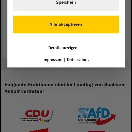
Speichern
Einladungen von Verbänden, die inhaltliche Positionierungen mit
Fokus auf die Wahl abfragen. Da dieses meine erste
Legislaturperiode
als Abgeordnete ist, habe ich noch keine
Erfahrung, wann das Klima rauer wird. Dies wird wohl ein
Alle akzeptieren
allmählicher Prozess sein, der sich nach der Sommerpause langsam
steigert. Ab Januar 2016 werden wir dann wohl den richtigen
Wahlkampfmodus haben …
Details anzeigen
Impressum
|
Datenschutz
Folgende Fraktionen sind im Landtag von Sachsen-
Anhalt vertreten: