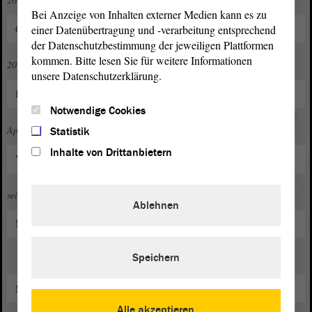
Bei Anzeige von Inhalten externer Medien kann es zu
einer Datenübertragung und -verarbeitung entsprechend
Gründungsmitglied des Kreisverbandes Salzlandkreis
der Datenschutzbestimmung der jeweiligen Plattformen
kommen. Bitte lesen Sie für weitere Informationen
2014 bis 2016
unsere Datenschutzerklärung.
Kreisvorsitzender
Notwendige Cookies
April bis Juni 2016
Statistik
Inhalte von Drittanbietern
Vizepräsident des Landtages von Sachsen-Anhalt
seit 2018
Ablehnen
Mitglied im Kreisvorstand Salzlandkreis
Speichern
Mitglied des Kreistages Salzlandkreis
Alle akzeptieren