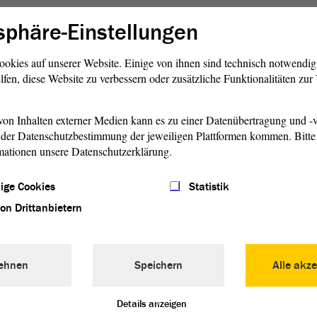
Sparkassenbetriebswirt
sphäre-Einstellungen
ookies auf unserer Website. Einige von ihnen sind technisch notwendi
haftliche Funktionen
lfen, diese Website zu verbessern oder zusätzliche Funktionalitäten zu
Eintritt in die CDU
on Inhalten externer Medien kann es zu einer Datenübertragung und -v
der Datenschutzbestimmung der jeweiligen Plattformen kommen. Bitte 
mationen unsere Datenschutzerklärung.
Mitglied im Stadtrat Bernburg
ige Cookies
Statistik
von Drittanbietern
Vorsitzender im CDU-Stadtverband Bernburg
Fraktionsvorsitzender der CDU-Stadtratsfraktion
ehnen
Speichern
Alle akze
Details anzeigen
Stellvertretender Vorsitzender im CDU-Kreisverband Salzland