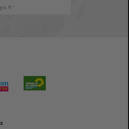
g e. V."
t