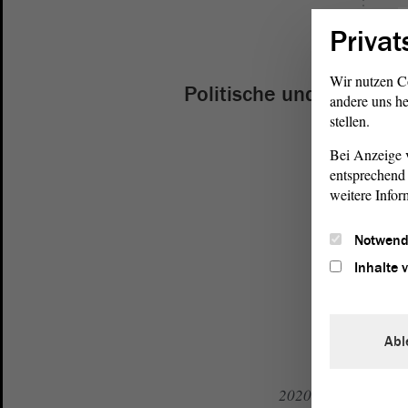
2006
Privat
Wir nutzen C
Politische und gesellsc
andere uns he
stellen.
1999
Bei Anzeige v
entsprechend 
weitere Infor
seit 2014
Notwend
seit 2015
Inhalte 
seit 2019
Abl
2020 bis 2022