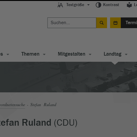
Textgröße
Kontrast
L
Term
es
Themen
Mitgestalten
Landtag
ordnetensuche
Stefan Ruland
(CDU)
tefan Ruland