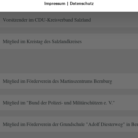
Impressum
|
Datenschutz
Vorsitzender im CDU-Kreisverband Salzland
Mitglied im Kreistag des Salzlandkreises
Mitglied im Förderverein des Martinszentrums Bernburg
Mitglied im "Bund der Polizei- und Militärschützen e. V."
Mitglied im Förderverein der Grundschule "Adolf Diesterweg" in Be