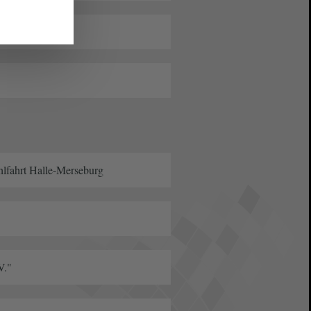
hlfahrt Halle-Merseburg
V."