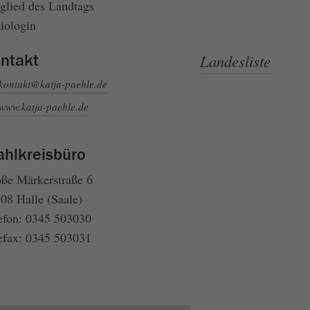
glied des Landtags
iologin
ntakt
Landesliste
kontakt@katja-paehle.de
www.katja-paehle.de
hlkreisbüro
ße Märkerstraße 6
08 Halle (Saale)
efon: 0345 503030
efax: 0345 503031