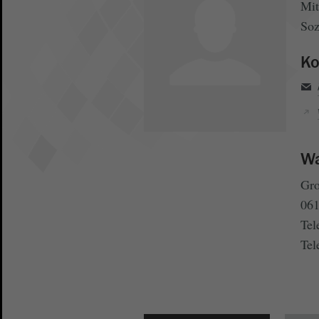
Mit
Soz
Ko
Wa
Gro
061
Tel
Tel