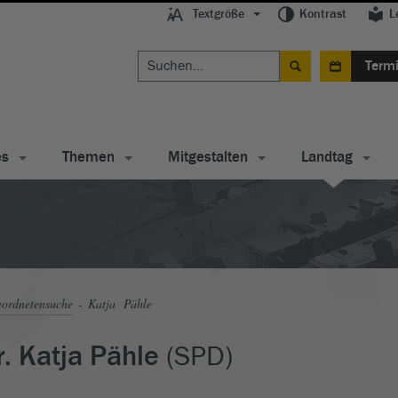
Textgröße
Kontrast
L
Term
es
Themen
Mitgestalten
Landtag
ordnetensuche
Katja Pähle
(SPD)
r. Katja Pähle