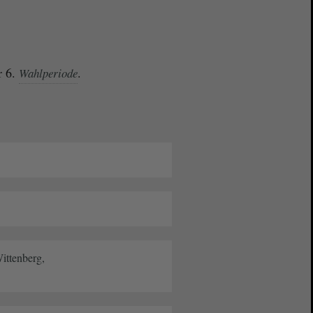
r 6.
.
Wahlperiode
Wittenberg,