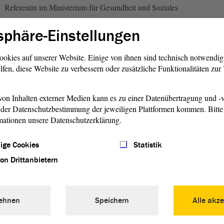
Referentin im Ministerium für Gesundheit und Soziales
sphäre-Einstellungen
Promotion
ookies auf unserer Website. Einige von ihnen sind technisch notwendi
lfen, diese Website zu verbessern oder zusätzliche Funktionalitäten zu
haftliche Funktionen
on Inhalten externer Medien kann es zu einer Datenübertragung und -v
Eintritt in die SPD
der Datenschutzbestimmung der jeweiligen Plattformen kommen. Bitte 
mationen unsere Datenschutzerklärung.
Sachkundige Einwohnerin
ige Cookies
Statistik
von Drittanbietern
SPD-Vorsitzende Halle (Saale)
ehnen
Speichern
Alle akze
Mitglied des SPD-Landesvorstandes Sachsen-Anhalt