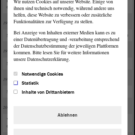
Eintritt Neues Forum, später Bündnis 90 bzw. BÜNDNIS 90/DIE
Wir nutzen Cookies auf unserer Website. Einige von
GRÜNEN
ihnen sind technisch notwendig, während andere uns
helfen, diese Website zu verbessern oder zusätzliche
Funktionalitäten zur Verfügung zu stellen.
1990 bis 1991
Bei Anzeige von Inhalten externer Medien kann es zu
Mitglied im Sprecherrat Magdeburg im Neuen Forum bzw. Bündnis 90
einer Datenübertragung und -verarbeitung entsprechend
der Datenschutzbestimmung der jeweiligen Plattformen
1996 bis 1999
kommen. Bitte lesen Sie für weitere Informationen
unsere Datenschutzerklärung.
Mitglied im Sprecherrat Magdeburg BÜNDNIS 90/DIE GRÜNEN
Notwendige Cookies
1999 bis 2004
Statistik
Stadtrat in Magdeburg
Inhalte von Drittanbietern
2004 bis 2011
Ablehnen
Vorsitzender des Kreisverbandes Magdeburg BÜNDNIS 90/DIE
GRÜNEN