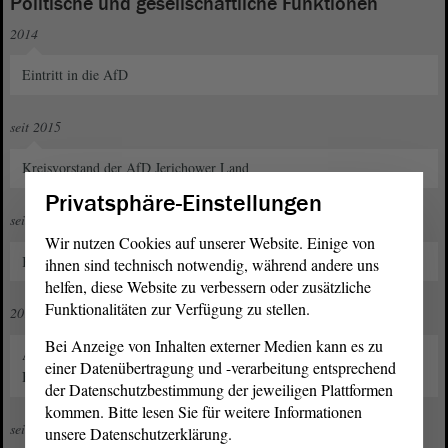
Politische und gesellschaftliche Funktionen
2014
Eintritt in die AfD
seit 2015
Kreisvorstand der AfD Jerichower Land
Privatsphäre-Einstellungen
seit 2017
Wir nutzen Cookies auf unserer Website. Einige von
Kreisvorsitzender der AfD Jerichower Land
ihnen sind technisch notwendig, während andere uns
helfen, diese Website zu verbessern oder zusätzliche
Funktionalitäten zur Verfügung zu stellen.
2018 bis 2020
Bei Anzeige von Inhalten externer Medien kann es zu
Anstellung bei AfD-Bundestagsabgeordneten bzw. bei der AfD-
einer Datenübertragung und -verarbeitung entsprechend
Bundestagsfraktion
der Datenschutzbestimmung der jeweiligen Plattformen
kommen. Bitte lesen Sie für weitere Informationen
seit 2019
unsere Datenschutzerklärung.