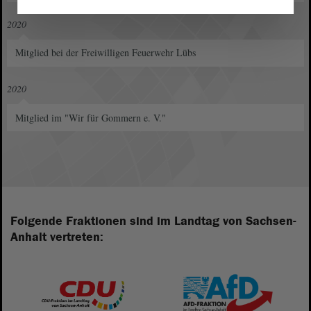
2020
Mitglied bei der Freiwilligen Feuerwehr Lübs
2020
Mitglied im "Wir für Gommern e. V."
Folgende Fraktionen sind im Landtag von Sachsen-
Anhalt vertreten: