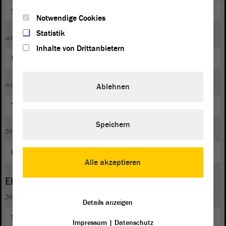
Stadtrat Gommern
Notwendige Cookies
Statistik
seit 2019
Inhalte von Drittanbietern
Kreistag Jerichower Land
seit 2019
Ablehnen
Vorsitzender Kreistagsfraktion AfD
Speichern
2020 bis 2021
Referent bei der AfD-Landtagsfraktion
Alle akzeptieren
Ehrenamt
2014
Details anzeigen
Mitglied im "VfL Gehrden e. V."
Impressum
|
Datenschutz