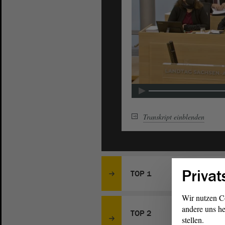
Transkript
einblenden
Privat
TOP 1
Wir nutzen C
andere uns he
TOP 2
stellen.