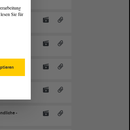
erarbeitung
lesen Sie für
eld jetzt. CDU-
ktuelle
ptieren
 Beratung
tzt
ndliche -