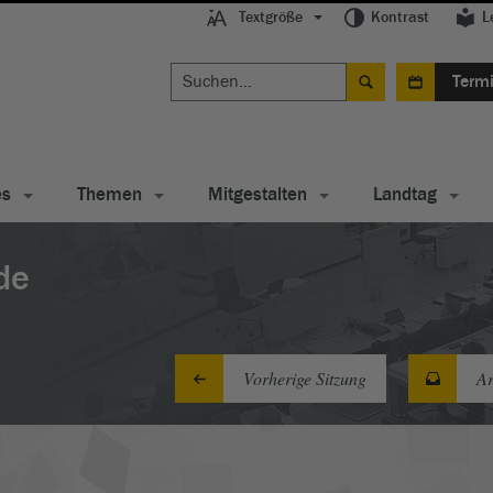
Textgröße
Kontrast
L
Term
es
Themen
Mitgestalten
Landtag
de
Vorherige Sitzung
Ar