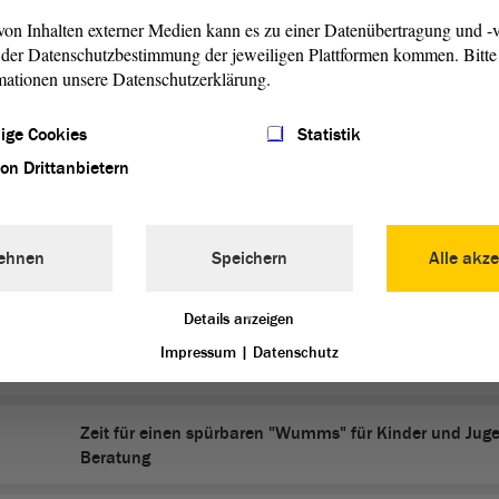
Debatte
on Inhalten externer Medien kann es zu einer Datenübertragung und -v
der Datenschutzbestimmung der jeweiligen Plattformen kommen. Bitte 
Teilhabe aller so schnell wie möglich umsetzen. Bürgerg
mationen unsere Datenschutzerklärung.
Blockade beenden. - Aktuelle Debatte
ige Cookies
Statistik
Ist der Verfassungsschutz noch in guter Verfassung? - A
von Drittanbietern
Debatte
Entwurf eines Siebten Gesetzes zur Änderung des
ehnen
Speichern
Alle akze
Kinderförderungsgesetzes und anderer Gesetze - Erste
Details anzeigen
Verstöße und Widerstand gegen Corona-Maßnahmen je
Impressum
|
Datenschutz
amnestieren - Beratung
Zeit für einen spürbaren "Wumms" für Kinder und Juge
Beratung