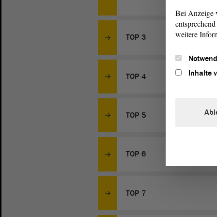
Bei Anzeige v
entsprechend 
weitere Infor
TOP 3
Notwend
Inhalte 
TOP 4
Abl
TOP 5
TOP 6
TOP 7