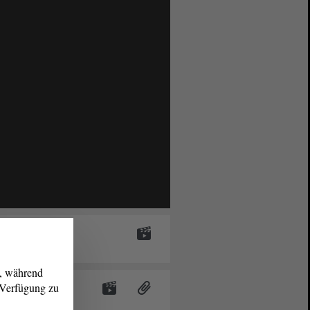
ratung
g, während
atliche
r Verfügung zu
ktuelle