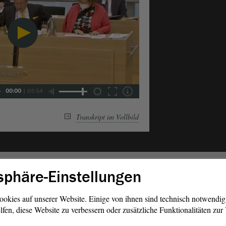
00:00
|
03:54
Transkript im Vollbild
sphäre-Einstellungen
Befragung der Landesregierung nach § 45a GO.LT - Be
ookies auf unserer Website. Einige von ihnen sind technisch notwendi
Die Menschen im Land sofort verlässlich entlasten - sta
lfen, diese Website zu verbessern oder zusätzliche Funktionalitäten zu
Preiskontrolle auf den Energiemärkten durchsetzen - A