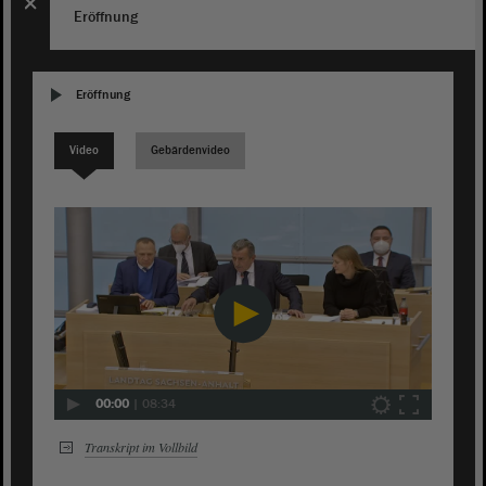
Eröffnung
Eröffnung
Video
Gebärdenvideo
00:00
|
08:34
Transkript im Vollbild