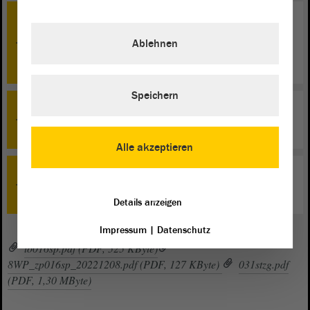
TOP 37
Verfahren der Prüfung der Rechnung des
Ablehnen
Landesrechnungshofes Sachsen-Anhalt nach § 101
Landeshaushaltsordnung (LHO) - Beratung
Speichern
TOP 29
Wahl eines Vizepräsidenten des Landtages - Beratung
Alle akzeptieren
TOP 0
Schlussbemerkungen
Details anzeigen
Impressum
|
Datenschutz
to016sp.pdf (PDF, 525 KByte)
8WP_zp016sp_20221208.pdf (PDF, 127 KByte)
031stzg.pdf
(PDF, 1,30 MByte)