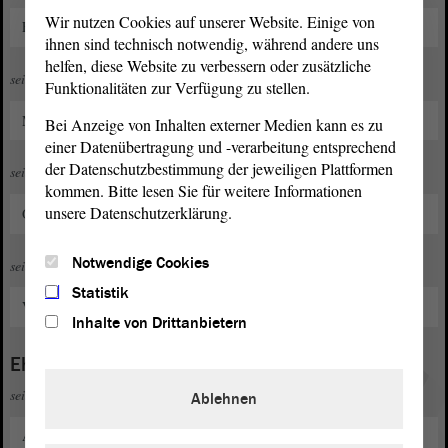
Wir nutzen Cookies auf unserer Website. Einige von
Eintritt in die CDU Deutschlands
ihnen sind technisch notwendig, während andere uns
helfen, diese Website zu verbessern oder zusätzliche
seit 2004
Funktionalitäten zur Verfügung zu stellen.
Mitglied im Ortschaftsrat Krumpa
Bei Anzeige von Inhalten externer Medien kann es zu
einer Datenübertragung und -verarbeitung entsprechend
der Datenschutzbestimmung der jeweiligen Plattformen
seit 2019
kommen. Bitte lesen Sie für weitere Informationen
unsere Datenschutzerklärung.
Ortsbürgermeister von Krumpa
Notwendige Cookies
seit 2019
Statistik
Vorsitzender des Stadtrates in Braunsbedra
Inhalte von Drittanbietern
Ehrenamt
seit 1997
Ablehnen
Aktives Mitglied der Freiwilligen Feuerwehr Krumpa