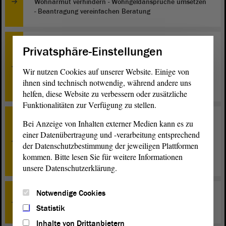
Wohnarmut verhindern - Wohngeldansprüche umsetzen
- Beantragung vereinfachen Beratung
TOP 11
Privatsphäre-Einstellungen
Entwurf eines Gesetzes zur Änderung der Verfassung
des Landes Sachsen-Anhalt und des Gesetzes über das
Wir nutzen Cookies auf unserer Website. Einige von
Verfahren bei Volksinitiative, Volksbegehren und
ihnen sind technisch notwendig, während andere uns
Volksentscheid - Dritte Beratung
helfen, diese Website zu verbessern oder zusätzliche
Funktionalitäten zur Verfügung zu stellen.
TOP 12
Bei Anzeige von Inhalten externer Medien kann es zu
Entwurf eines Gesetzes zum Abkommen über die
einer Datenübertragung und -verarbeitung entsprechend
Errichtung und Finanzierung der Akademie für
der Datenschutzbestimmung der jeweiligen Plattformen
Öffentliches Gesundheitswesen in Düsseldorf - Erste
kommen. Bitte lesen Sie für weitere Informationen
Beratung
unsere Datenschutzerklärung.
Notwendige Cookies
TOP 13
Statistik
Erledigte Petitionen - Beratung
Inhalte von Drittanbietern