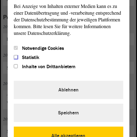
Bei Anzeige von Inhalten externer Medien kann es zu
einer Datenübertragung und -verarbeitung entsprechend
Politische und gesellschaftliche Funktionen
der Datenschutzbestimmung der jeweiligen Plattformen
kommen. Bitte lesen Sie für weitere Informationen
2011
unsere Datenschutzerklärung.
Eintritt in die CDU
Notwendige Cookies
2019 bis 2024
Statistik
Inhalte von Drittanbietern
Stadtrat der Einheitsgemeinde Stadt Osterwieck
2019 bis 2024
Ablehnen
Trink- und Abwasserzweckverband Vorharz (TAZV),
Verbandsversammlung Blankenburg
Speichern
2020
Mitglied im Landesfachausschuss Ernährung, Landwirtschaft und
Alle akzeptieren