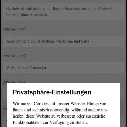
Betriebswirtschaftslehre und Rechtswissenschaften an der Universität
Leipzig (ohne Abschluss)
1997 bis 2002
Assistent der Geschäftsleitung, Marketing und Sales
2002 bis 2007
Verkaufsleiter Osteuropa
2007 bis 2011
Privatsphäre-Einstellungen
Teamleiter internationaler Holzhandel
Wir nutzen Cookies auf unserer Website. Einige von
2011 bis 2023
ihnen sind technisch notwendig, während andere uns
helfen, diese Website zu verbessern oder zusätzliche
Geschäftsführender Gesellschafter internationaler Holzhandel in
Funktionalitäten zur Verfügung zu stellen.
Osterwieck