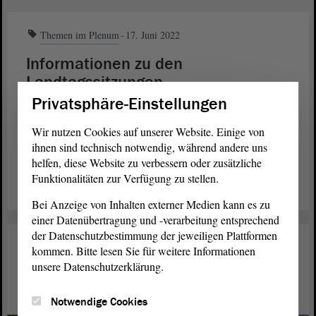
Themen im Plenum
17. Juni 2022
Informationen zu den
Landtagssitzungen
Privatsphäre-Einstellungen
Kurz vor der parlamentarischen Sitzungspause im Sommer
ist das
im Juni noch einmal pickepackevoll mit ganz
Plenum
Wir nutzen Cookies auf unserer Website. Einige von
unterschiedlichen Themen. An drei Sitzungstagen sollen sie
ihnen sind technisch notwendig, während andere uns
beraten werden. Was es sonst noch gibt, lesen Sie hier.
helfen, diese Website zu verbessern oder zusätzliche
Funktionalitäten zur Verfügung zu stellen.
weiterlesen
Bei Anzeige von Inhalten externer Medien kann es zu
einer Datenübertragung und -verarbeitung entsprechend
der Datenschutzbestimmung der jeweiligen Plattformen
Kultur
15. Juni 2022
kommen. Bitte lesen Sie für weitere Informationen
unsere Datenschutzerklärung.
Künstlerin präsentiert Katalog zur
Ausstellung
Notwendige Cookies