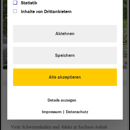
Statistik
Inhalte von Drittanbietern
Ablehnen
Speichern
weiterlesen
Alle akzeptieren
Inneres
09. Juni 2022
Details anzeigen
Hohe Investitionen in
Impressum
|
Datenschutz
Schwimmbäder nötig
Viele Schwimmhallen und -bäder in Sachsen-Anhalt